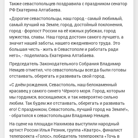
Также севастопольцев поздравила с праздником сенатор
РФ Екатерина Алтабаева.
«Дорогие севастопольцы, наш город - самый любимый,
самый лучший на Земле, город, достойный поклонения,
город - форпост России на её южных рубежах, город
мужества, славы. Наш город достоин самого лучшего, а
значит нашей заботы, нашего ежедневного труда. Это
большая честь - жить в Севастополе и работать ради
него», - поделилась Екатерина Алтабаева.
Председатель Законодательного Собрания Владимир
Немцев отметил, что севастопольцы всегда были готовы
отстаивать, оберегать и развивать свой город.
«С днём рождения, Севастополь, наш белокаменный
красавец у самого синего Чёрного моря. Город, которым
мы гордимся, восхищаемся, и так невероятно сильно
любим. Так будем же отстаивать, оберегать и развивать
его! С праздником, Севастополь, лучший город на Земле!»,
- обратился к севастопольцам Владимир Немцев.
На сцене на площади Нахимова выступили народный
артист России Илья Резник, группа «Кватро», финалист
телепроекта «Голос», победитель телепроекта «Точь в