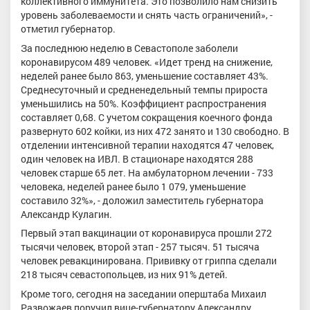
коллективного иммунитета. Это позволило нам снизить
уровень заболеваемости и снять часть ограничений», -
отметил губернатор.
За последнюю неделю в Севастополе заболели
коронавирусом 489 человек. «Идет тренд на снижение,
неделей ранее было 863, уменьшение составляет 43%.
Среднесуточный и средненедельный темпы прироста
уменьшились на 50%. Коэффициент распространения
составляет 0,68. С учетом сокращения коечного фонда
развернуто 602 койки, из них 472 занято и 130 свободно. В
отделении интенсивной терапии находятся 47 человек,
один человек на ИВЛ. В стационаре находятся 288
человек старше 65 лет. На амбулаторном лечении - 733
человека, неделей ранее было 1 079, уменьшение
составило 32%», - доложил заместитель губернатора
Александр Кулагин.
Первый этап вакцинации от коронавируса прошли 272
тысячи человек, второй этап - 257 тысяч. 51 тысяча
человек ревакцинирована. Прививку от гриппа сделали
218 тысяч севастопольцев, из них 91% детей.
Кроме того, сегодня на заседании оперштаба Михаил
Развожаев поручил вице-губернатору Александру