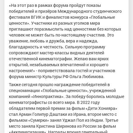
«На этот раз в рамках форума пройдут показы
победителей и призёров Международного студенческого
фестиваля ВГИК и финалистов конкурса «Глобальные
ценности». Участники из разных уголков мира
приглашают поразмыслить над ценностями без которых
человек не может быть по-настоящему счастлив. Это
уважение, любовь и дружба, вера и надежда,
благодарность и честность. Сильную программу
сопровождают мастер-классы видных деятелей
отечественной кинематографии. Желаю вам ярких
открытий, незабываемых впечатлений и хорошего
настроения!» - поприветствовала гостей и участников
форума министр Культуры РФ Ольга Любимова.
Также сегодня прошло награждение победителей в
спецноминации «Глобальные ценности», учрежденной
компанией «Иннопрактика». За победу боролись молодые
кинематографисты со всего мира. В 2022 году
обладателем первой премии за фильм «Дети Хонияра»
стал Арман Голипур Даштаки из Ирана, второе место с
фильмом «Сумерки» занял Уджал Пол из Индии. Третье
место заняла Кристина Ширинова из России за фильм
«Акклиматизация». Награды вручил генеральный