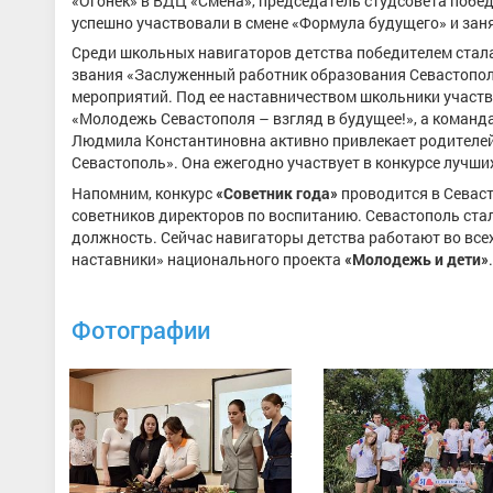
«Огонек» в ВДЦ «Смена», председатель студсовета побед
успешно участвовали в смене «Формула будущего» и заня
Среди школьных навигаторов детства победителем ста
звания «Заслуженный работник образования Севастополя
мероприятий. Под ее наставничеством школьники участ
«Молодежь Севастополя – взгляд в будущее!», а команд
Людмила Константиновна активно привлекает родителей 
Севастополь». Она ежегодно участвует в конкурсе лучш
Напомним, конкурс
«Советник года»
проводится в Севас
советников директоров по воспитанию. Севастополь стал
должность. Сейчас навигаторы детства работают во все
наставники» национального проекта
«Молодежь и дети»
.
Фотографии