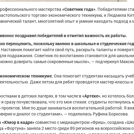
 профессионального мастерства
«Советник года»
. Победителями ст
вастопольского торгово-экономического техникума, и Людмила Кит
тавнический талант, многолетний опыт и умение находить подход к
ивонос поздравил победителей и отметил важность их работы.
но переоценить, поскольку именно в школьные и студенческие го
Наставник помогает найти свой путь, раскрыть таланты и поверит
ля подражания. Советник по воспитанию становится для школьни
му можно доверить самые сокровенные мысли», — подчеркнул Макси
экономическом техникуме.
Она помогает студентам насыщать уче
деятельностью. Даже летом для ребят проводятся мастер-классы и
остками в детских лагерях, в том числе в
«Артеке»
, но хотелось бо
я сразу почувствовала, что это моя стихия: студенты потянулись к
 проектов. Мне по душе заниматься воспитательной работой. Я виж
оверие и диалог со студентами», — поделилась Руфина Борисова.
а
«Юмор в кадре»
совместно с медиацентром «Фреш», создана «Шк
а «Фортуна» заняла 2 место среди 89 регионов на всероссийском 