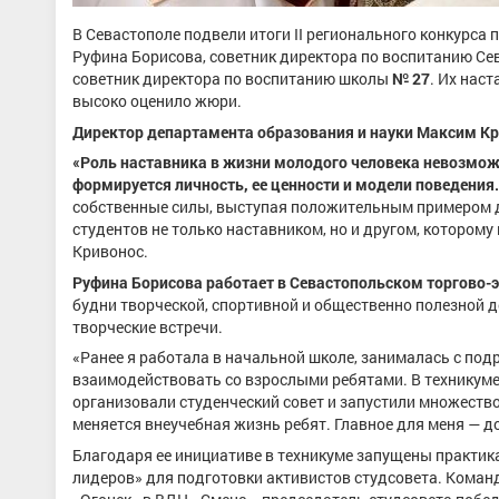
В Севастополе подвели итоги II регионального конкурса
Руфина Борисова, советник директора по воспитанию Се
советник директора по воспитанию школы
№ 27
. Их нас
высоко оценило жюри.
Директор департамента образования и науки Максим Кр
«Роль наставника в жизни молодого человека невозмож
формируется личность, ее ценности и модели поведения.
собственные силы, выступая положительным примером д
студентов не только наставником, но и другом, которо
Кривонос.
Руфина Борисова работает в Севастопольском торгово-
будни творческой, спортивной и общественно полезной 
творческие встречи.
«Ранее я работала в начальной школе, занималась с подр
взаимодействовать со взрослыми ребятами. В техникуме 
организовали студенческий совет и запустили множество
меняется внеучебная жизнь ребят. Главное для меня — д
Благодаря ее инициативе в техникуме запущены практик
лидеров» для подготовки активистов студсовета. Команд