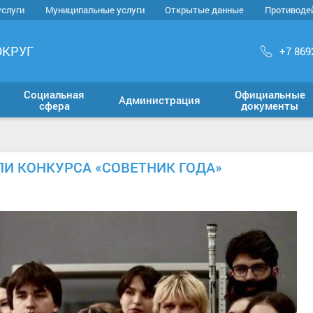
услуги
Муниципальные услуги
Открытые данные
Противоде
ОКРУГ
+7 869
Социальная
Официальные
Администрация
сфера
документы
И КОНКУРСА «СОВЕТНИК ГОДА»