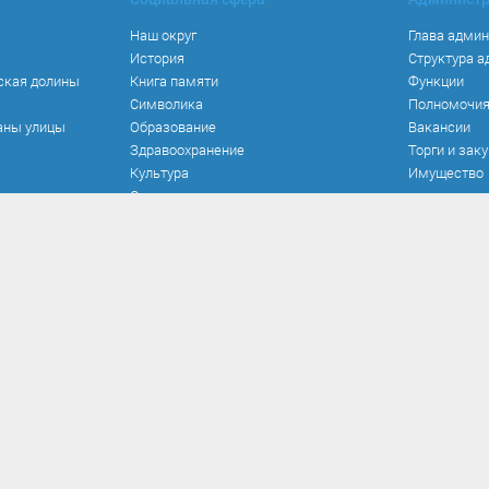
Наш округ
Глава адми
История
Структура 
ская долины
Книга памяти
Функции
Символика
Полномочи
аны улицы
Образование
Вакансии
Здравоохранение
Торги и зак
Культура
Имущество
Спорт
Места и маршруты
Волонтерство
Инвестиционная привлекательность
Кадастровая карта
Безопасность
оррупции
Прием обращений
Развитие о
 и иные акты
Порядок и время личного приема
Реализован
вия коррупции
Установленные формы обращений
Работа ком
кспертиза
Интернет-приемная
Документы 
иалы
Вопрос-ответ
Опрос по н
вязанных с
нерешаемы