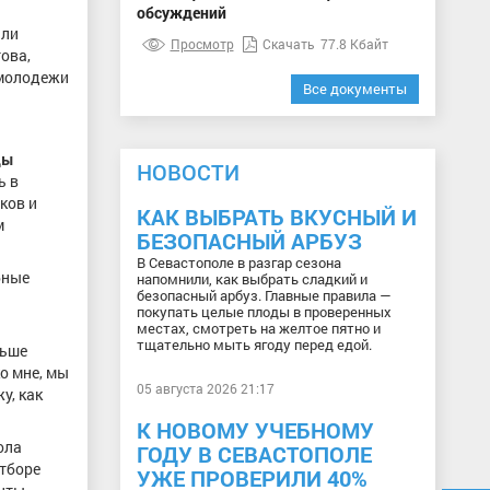
обсуждений
али
Просмотр
Скачать
77.8 Кбайт
ова,
 молодежи
Все документы
ды
НОВОСТИ
ь в
ков и
КАК ВЫБРАТЬ ВКУСНЫЙ И
м
БЕЗОПАСНЫЙ АРБУЗ
В Севастополе в разгар сезона
бные
напомнили, как выбрать сладкий и
безопасный арбуз. Главные правила —
покупать целые плоды в проверенных
местах, смотреть на желтое пятно и
тщательно мыть ягоду перед едой.
льше
о мне, мы
05 августа 2026 21:17
у, как
К НОВОМУ УЧЕБНОМУ
ола
ГОДУ В СЕВАСТОПОЛЕ
отборе
УЖЕ ПРОВЕРИЛИ 40%