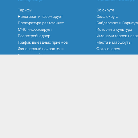
Тарифы
Об округе
Налоговая информирует
Сёла округа
Прокуратура разъясняет
Байдарская и Варнаут
МЧС информирует
История и культура
Роспотребнадзор
Именами героев назв
График выездных приемов
Места и маршруты
Финансовый показатели
Фотогалерея
Социальный фонд
Официальные документы
Противодействие к
Устав
Нормативно-правовые
в сфере противодейст
Документы
Антикоррупционная э
Исполнение бюджета
Методические матер
Контроль и аудит
Формы документов, с
Нормативно-правовые акты