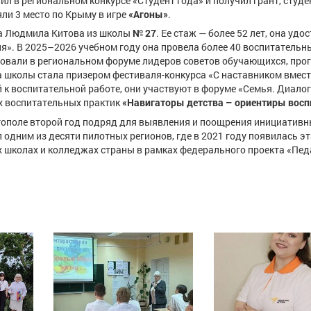
ил в региональном конкурсе «Студент года» и получил грант, студ
ли 3 место по Крыму в игре
«Агоны»
.
ла Людмила Китова из школы
№ 27
. Ее стаж — более 52 лет, она удо
». В 2025–2026 учебном году она провела более 40 воспитательн
вовали в региональном форуме лидеров советов обучающихся, про
а школы стала призером фестиваля-конкурса «С наставником вмест
к воспитательной работе, они участвуют в форуме «Семья. Диалог
их воспитательных практик
«Навигаторы детства – ориентиры восп
тополе второй год подряд для выявления и поощрения инициатив
 одним из десяти пилотных регионов, где в 2021 году появилась эт
х школах и колледжах страны в рамках федерального проекта «Пед