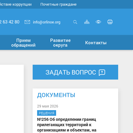
йствие коррупции
Почетные граждане
Карта
Печать
2 63 42 80
info@orlinoe.org
сайта
страни
Открыть
Включит
поиск
версию
Прием
Развитие
Контакты
для
обращений
округа
слабовид
ЗАДАТЬ ВОПРОС
ДОКУМЕНТЫ
29 мая 2026
РЕШЕНИЯ
№256 Об определении границ
прилегающих территорий к
организациям и объектам, на