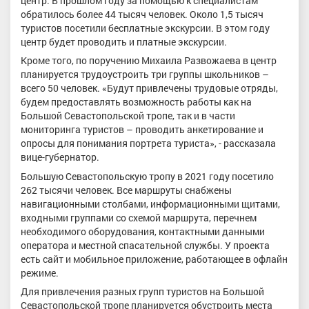
центр. В прошлом году за помощью к специалистам
обратилось более 44 тысяч человек. Около 1,5 тысяч
туристов посетили бесплатные экскурсии. В этом году
центр будет проводить и платные экскурсии.
Кроме того, по поручению Михаила Развожаева в центр
планируется трудоустроить три группы школьников –
всего 50 человек. «Будут привлечены трудовые отряды,
будем предоставлять возможность работы как на
Большой Севастопольской тропе, так и в части
мониторинга туристов – проводить анкетирование и
опросы для понимания портрета туриста», - рассказала
вице-губернатор.
Большую Севастопольскую тропу в 2021 году посетило
262 тысячи человек. Все маршруты снабжены
навигационными столбами, информационными щитами,
входными группами со схемой маршрута, перечнем
необходимого оборудования, контактными данными
оператора и местной спасательной службы. У проекта
есть сайт и мобильное приложение, работающее в офлайн
режиме.
Для привлечения разных групп туристов на Большой
Севастопольской тропе планируется обустроить места