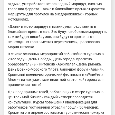
отдыха, уже работает велосипедный маршрут, система
трасс виа феррата. Также в ближайшее время откроются
маршруты для прогулок на внедорожниках и горных
мотоциклах.
«Джип- и мото-маршруты планируем представить в
ближайшее время, в мае. Это будут свободные маршруты,
там не будет шлагбаумов, они будут огорожены от
пешеходных троп в местах пересечения», - рассказала
Мария Литовко.
В списке основных мероприятий событийного туризма в
2022 году – День Победы, День города, проектно-
образовательный интенсив «Архипелаг», День рыбака,
День Военно-Морского Флота, байк-шоу, форум «Армия»,
Крымский военно-исторический фестиваль и «WineFest».
Многие из них уже стали визитной карточкой города для
привлечения гостей.
Для предпринимателей, работающих в сфере туризма, в
центре «Мой бизнес» каждый четверг проводятся
консультации. Курсы повышения квалификации для
работников гостиничной отрасли прошли 50 человек.
Кроме того, в апреле состоялась туристическая ярмарка