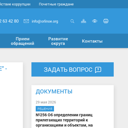
йствие коррупции
Почетные граждане
Карта
Печать
2 63 42 80
info@orlinoe.org
сайта
страни
Открыть
Включит
поиск
версию
Прием
Развитие
Контакты
для
обращений
округа
слабовид
" -
ЗАДАТЬ ВОПРОС
ДОКУМЕНТЫ
29 мая 2026
РЕШЕНИЯ
№256 Об определении границ
прилегающих территорий к
организациям и объектам, на