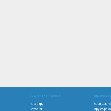
Социальная сфера
Админист
Наш округ
Глава адми
История
Структура 