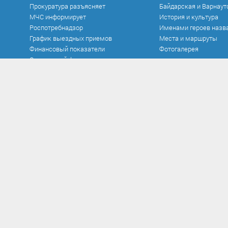
Прокуратура разъясняет
Байдарская и Варнаут
МЧС информирует
История и культура
Роспотребнадзор
Именами героев назв
График выездных приемов
Места и маршруты
Финансовый показатели
Фотогалерея
Социальный фонд
Официальные документы
Противодействие к
Устав
Нормативно-правовые
в сфере противодейст
Документы
Антикоррупционная э
Исполнение бюджета
Методические матер
Контроль и аудит
Формы документов, с
Нормативно-правовые акты
противодействием кор
Постановления
заполнения
Проекты
Сообщить о факте кор
Распоряжения