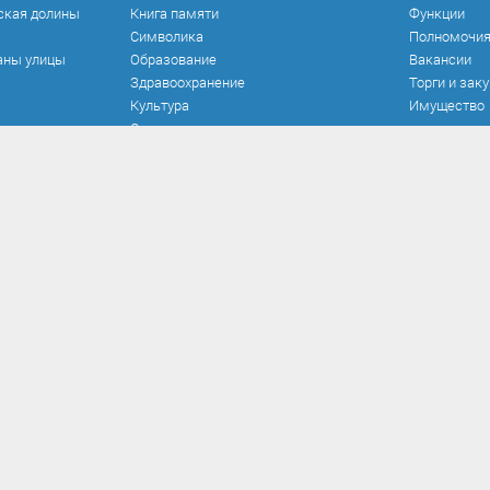
ская долины
Книга памяти
Функции
Символика
Полномочи
аны улицы
Образование
Вакансии
Здравоохранение
Торги и зак
Культура
Имущество
Спорт
Места и маршруты
Волонтерство
Инвестиционная привлекательность
Кадастровая карта
Безопасность
оррупции
Прием обращений
Развитие о
 и иные акты
Порядок и время личного приема
Реализован
вия коррупции
Установленные формы обращений
Работа ком
кспертиза
Интернет-приемная
Документы 
иалы
Вопрос-ответ
Опрос по н
вязанных с
нерешаемы
рупции, для
рупции