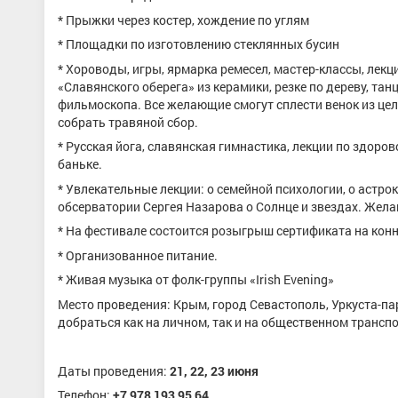
* Прыжки через костер, хождение по углям
* Площадки по изготовлению стеклянных бусин
* Хороводы, игры, ярмарка ремесел, мастер-классы, лекц
«Славянского оберега» из керамики, резке по дереву, т
фильмоскопа. Все желающие смогут сплести венок из цел
собрать травяной сбор.
* Русская йога, славянская гимнастика, лекции по здоро
баньке.
* Увлекательные лекции: о семейной психологии, о астр
обсерватории Сергея Назарова о Солнце и звездах. Жел
* На фестивале состоится розыгрыш сертификата на конн
* Организованное питание.
* Живая музыка от фолк-группы «
Irish
Evening
»
Место проведения: Крым, город Севастополь, Уркуста-пар
добраться как на личном, так и на общественном транспо
Даты проведения:
21, 22, 23 июня
Телефон:
+7 978 193 95 64