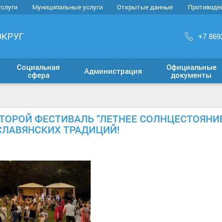
услуги
Муниципальные услуги
Открытые данные
Противоде
ОКРУГ
+7 869
Социальная
Официальные
Администрация
сфера
документы
ТОРОЙ ФЕСТИВАЛЬ "ЛЕТНЕЕ СОЛНЦЕСТОЯНИЕ
СЛАВЯНСКИХ ТРАДИЦИЙ!