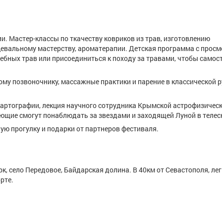
ии. Мастер-классы по ткачеству ковриков из трав, изготовлению
анцевальному мастерству, ароматерапии. Детская программа с прос
ебных трав или присоединиться к походу за травами, чтобы самос
вому позвоночнику, массажные практики и парение в классической 
окартографии, лекция научного сотрудника Крымской астрофизичес
ающие смогут понаблюдать за звездами и заходящей Луной в телес
ую прогулку и подарки от партнеров фестиваля.
к, село Передовое, Байдарская долина. В 40км от Севастополя, лег
рте.