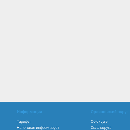
Информация
Орлиновский округ
Тарифы
Об округе
Налоговая информирует
Сёла округа