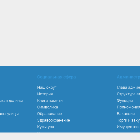
Социальная сфера
Админист
Наш округ
Глава адми
История
Структура 
ская долины
Книга памяти
Функции
Символика
Полномочи
аны улицы
Образование
Вакансии
Здравоохранение
Торги и зак
Культура
Имущество
Спорт
Места и маршруты