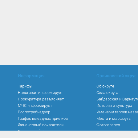
Информация
Орлиновский округ
Тарифы
Об округе
Налоговая информирует
Сёла округа
Прокуратура разъясняет
Байдарская и Варнаут
МЧС информирует
История и культура
Роспотребнадзор
Именами героев назв
График выездных приемов
Места и маршруты
Финансовый показатели
Фотогалерея
Социальный фонд