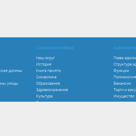
Социальная сфера
Админист
Наш округ
Глава адми
История
Структура 
ская долины
Книга памяти
Функции
Символика
Полномочи
аны улицы
Образование
Вакансии
Здравоохранение
Торги и зак
Культура
Имущество
Спорт
Места и маршруты
Волонтерство
Инвестиционная привлекательность
Кадастровая карта
Безопасность