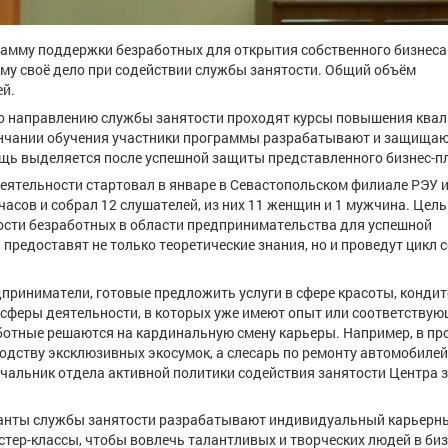
рамму поддержки безработных для открытия собственного бизнеса
му своё дело при содействии службы занятости. Общий объём
ей.
по направлению службы занятости проходят курсы повышения ква
кончании обучения участники программы разрабатывают и защищаю
ощь выделяется после успешной защиты представленного бизнес-п
тельности стартовал в январе в Севастопольском филиале РЭУ им.
часов и собрал 12 слушателей, из них 11 женщин и 1 мужчина. Цель
сти безработных в области предпринимательства для успешной
 предоставят не только теоретические знания, но и проведут цикл
приниматели, готовые предложить услуги в сфере красоты, кондит
е сферы деятельности, в которых уже имеют опыт или соответству
аботные решаются на кардинальную смену карьеры. Например, в п
одству эксклюзивных экосумок, а слесарь по ремонту автомобилей
начальник отдела активной политики содействия занятости Центра 
ьтанты службы занятости разрабатывают индивидуальный карьерн
стер-классы, чтобы вовлечь талантливых и творческих людей в биз