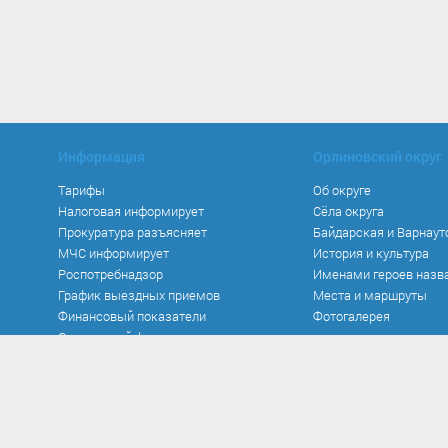
Информация
Орлиновский округ
Тарифы
Об округе
Налоговая информирует
Сёла округа
Прокуратура разъясняет
Байдарская и Варнаут
МЧС информирует
История и культура
Роспотребнадзор
Именами героев назв
График выездных приемов
Места и маршруты
Финансовый показатели
Фотогалерея
Социальный фонд