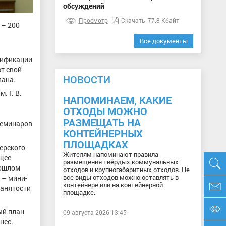
обсуждений
Просмотр
Скачать
77.8 Кбайт
 – 200
Все документы
лификации
т свой
НОВОСТИ
лана.
 Г. В.
НАПОМИНАЕМ, КАКИЕ
ОТХОДЫ МОЖНО
РАЗМЕЩАТЬ НА
 семинаров
КОНТЕЙНЕРНЫХ
ПЛОЩАДКАХ
ерского
Жителям напоминают правила
ющее
размещения твёрдых коммунальных
рошлом
отходов и крупногабаритных отходов. Не
все виды отходов можно оставлять в
 – мини-
контейнере или на контейнерной
занятости
площадке.
ый план
09 августа 2026 13:45
нес.