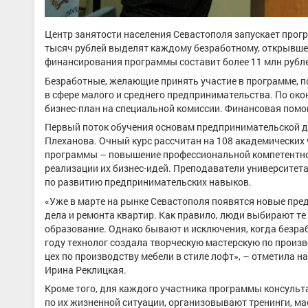
Центр занятости населения Севастополя запускает прог
тысяч рублей выделят каждому безработному, открывше
финансирования программы составит более 11 млн рубл
Безработные, желающие принять участие в программе, 
в сфере малого и среднего предпринимательства. По о
бизнес-план на специальной комиссии. Финансовая пом
Первый поток обучения основам предпринимательской дея
Плеханова. Очный курс рассчитан на 108 академических 
программы – повышение профессиональной компетентно
реализации их бизнес-идей. Преподаватели университета
по развитию предпринимательских навыков.
«Уже в марте на рынке Севастополя появятся новые пред
дела и ремонта квартир. Как правило, люди выбирают т
образование. Однако бывают и исключения, когда безр
году технолог создала творческую мастерскую по произв
цех по производству мебели в стиле лофт», – отметила 
Ирина Реклицкая.
Кроме того, для каждого участника программы консул
по их жизненной ситуации, организовывают тренинги, ма