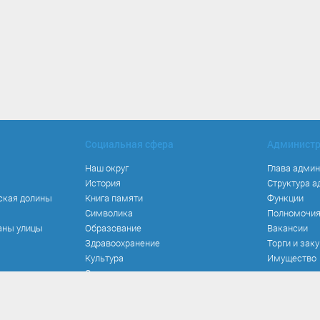
Социальная сфера
Админист
Наш округ
Глава адми
История
Структура 
ская долины
Книга памяти
Функции
Символика
Полномочи
аны улицы
Образование
Вакансии
Здравоохранение
Торги и зак
Культура
Имущество
Спорт
Места и маршруты
Волонтерство
Инвестиционная привлекательность