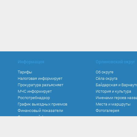
Информация
Орлиновский округ
Тарифы
Об округе
Налоговая информирует
Сёла округа
Прокуратура разъясняет
Байдарская и Варнаут
МЧС информирует
История и культура
Роспотребнадзор
Именами героев назв
График выездных приемов
Места и маршруты
Финансовый показатели
Фотогалерея
Социальный фонд