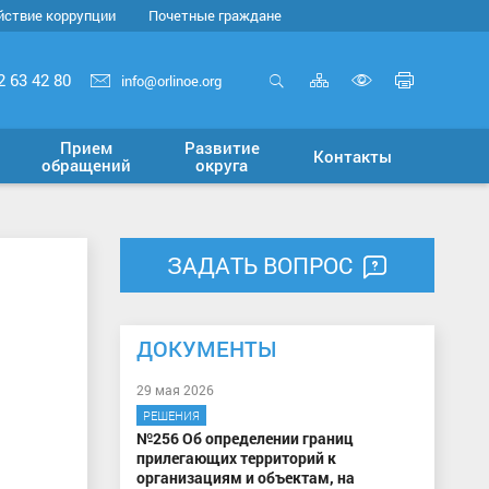
йствие коррупции
Почетные граждане
Карта
Печать
2 63 42 80
info@orlinoe.org
сайта
страни
Открыть
Включит
поиск
версию
Прием
Развитие
Контакты
для
обращений
округа
слабовид
ЗАДАТЬ ВОПРОС
ДОКУМЕНТЫ
29 мая 2026
РЕШЕНИЯ
№256 Об определении границ
прилегающих территорий к
организациям и объектам, на