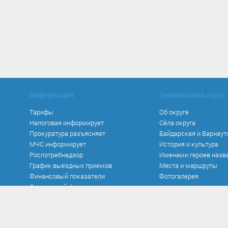
Информация
Орлиновский округ
Тарифы
Об округе
Налоговая информирует
Сёла округа
Прокуратура разъясняет
Байдарская и Варнаут
МЧС информирует
История и культура
Роспотребнадзор
Именами героев назв
График выездных приемов
Места и маршруты
Финансовый показатели
Фотогалерея
Социальный фонд