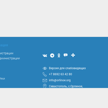
рация
нистрации
Мы
Мы
Мы
Мы
Мы
администрации
вконтакте
в
в
в
в
Telegram
одноклассниках
Max
Дзен
я
Версия для слабовидящих
+7 8692 63 42 80
упки
info@orlinoe.org
Севастополь, с.Орлиное,
ул.Тюкова, 42