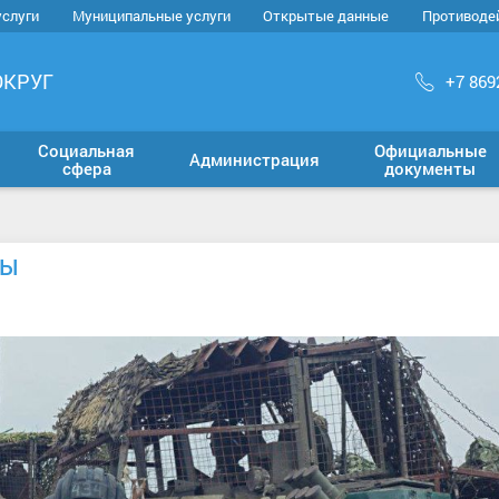
услуги
Муниципальные услуги
Открытые данные
Противоде
ОКРУГ
+7 869
Социальная
Официальные
Администрация
сфера
документы
ТЫ