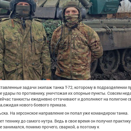
тавленные задачи экипаж танка Т-72, которому в подразделении п
 удары по противнику, уничтожая их опорные пункты. Совсем нед
 сейчас танкисты ежедневно оттачивают и дополняют на полигоне с
а,ожидая нового боевого приказа.
ска. На херсонское направление он попал уже командиром танка.
т технику до самого нутра. Ведь в свое время он получил практику
занимался, помимо прочего, сваркой, а поэтому к