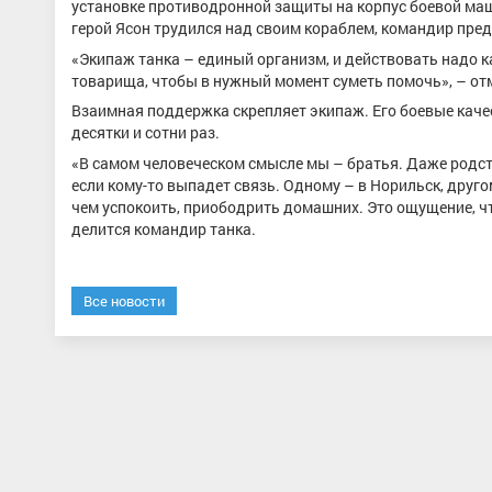
установке противодронной защиты на корпус боевой маш
герой Ясон трудился над своим кораблем, командир пред
«Экипаж танка – единый организм, и действовать надо ка
товарища, чтобы в нужный момент суметь помочь», – о
Взаимная поддержка скрепляет экипаж. Его боевые каче
десятки и сотни раз.
«В самом человеческом смысле мы – братья. Даже родст
если кому-то выпадет связь. Одному – в Норильск, другом
чем успокоить, приободрить домашних. Это ощущение, ч
делится командир танка.
Все новости