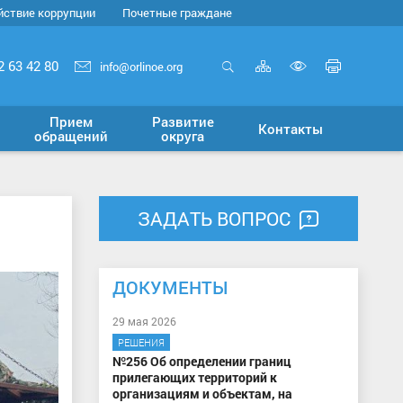
йствие коррупции
Почетные граждане
Карта
Печать
2 63 42 80
info@orlinoe.org
сайта
страни
Открыть
Включит
поиск
версию
Прием
Развитие
Контакты
для
обращений
округа
слабовид
ЗАДАТЬ ВОПРОС
ДОКУМЕНТЫ
29 мая 2026
РЕШЕНИЯ
№256 Об определении границ
прилегающих территорий к
организациям и объектам, на