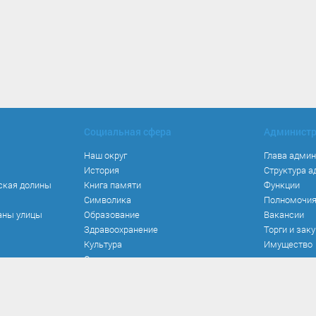
Социальная сфера
Админист
Наш округ
Глава адми
История
Структура 
ская долины
Книга памяти
Функции
Символика
Полномочи
аны улицы
Образование
Вакансии
Здравоохранение
Торги и зак
Культура
Имущество
Спорт
Места и маршруты
Волонтерство
Инвестиционная привлекательность