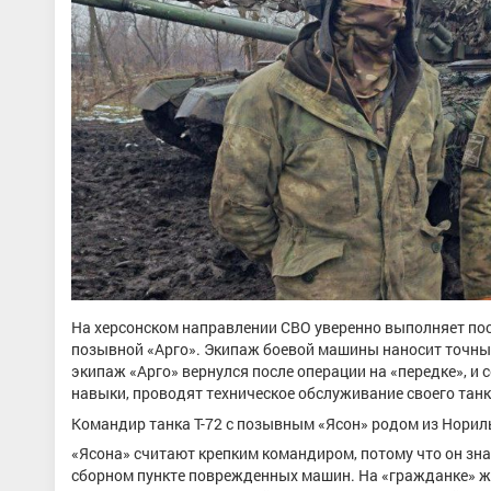
На херсонском направлении СВО уверенно выполняет пос
позывной «Арго». Экипаж боевой машины наносит точные
экипаж «Арго» вернулся после операции на «передке», и
навыки, проводят техническое обслуживание своего танк
Командир танка Т-72 с позывным «Ясон» родом из Нориль
«Ясона» считают крепким командиром, потому что он знае
сборном пункте поврежденных машин. На «гражданке» же 