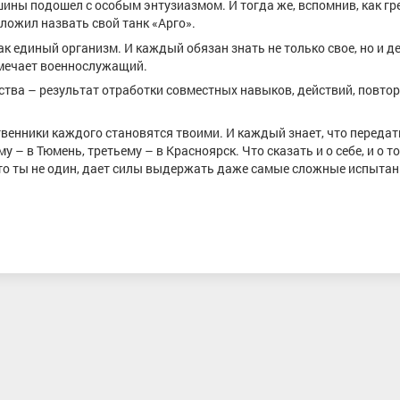
ины подошел с особым энтузиазмом. И тогда же, вспомнив, как гр
ложил назвать свой танк «Арго».
к единый организм. И каждый обязан знать не только свое, но и д
тмечает военнослужащий.
ства – результат отработки совместных навыков, действий, повто
венники каждого становятся твоими. И каждый знает, что передат
у – в Тюмень, третьему – в Красноярск. Что сказать и о себе, и о 
то ты не один, дает силы выдержать даже самые сложные испытан