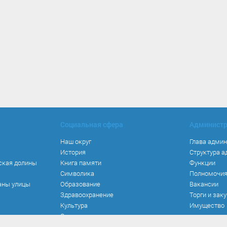
Социальная сфера
Админист
Наш округ
Глава адми
История
Структура 
ская долины
Книга памяти
Функции
Символика
Полномочи
аны улицы
Образование
Вакансии
Здравоохранение
Торги и зак
Культура
Имущество
Спорт
Места и маршруты