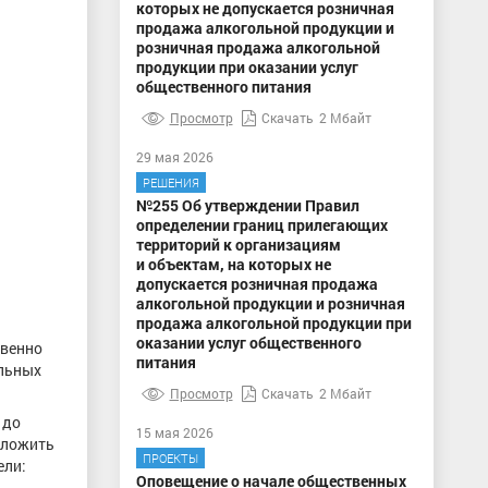
которых не допускается розничная
продажа алкогольной продукции и
розничная продажа алкогольной
продукции при оказании услуг
общественного питания
Просмотр
Скачать
2 Мбайт
29 мая 2026
РЕШЕНИЯ
№255 Об утверждении Правил
определении границ прилегающих
территорий к организациям
и объектам, на которых не
допускается розничная продажа
алкогольной продукции и розничная
продажа алкогольной продукции при
оказании услуг общественного
твенно
питания
альных
Просмотр
Скачать
2 Мбайт
 до
15 мая 2026
дложить
ПРОЕКТЫ
ели:
Оповещение о начале общественных