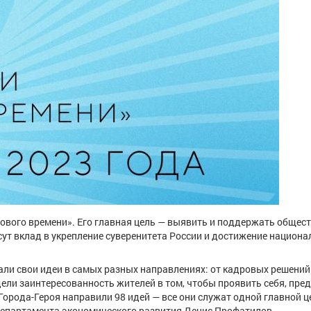
ового времени». Его главная цель — выявить и поддержать общес
ут вклад в укрепление суверенитета России и достижение национ
ли свои идеи в самых разных направлениях: от кадровых решений
ли заинтересованность жителей в том, чтобы проявить себя, пре
Города-Героя направили 98 идей — все они служат одной главной ц
департамента экономического развития Денис Профатилов.