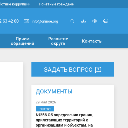
йствие коррупции
Почетные граждане
Карта
Печать
2 63 42 80
info@orlinoe.org
сайта
страни
Открыть
Включит
поиск
версию
Прием
Развитие
Контакты
для
обращений
округа
слабовид
ЗАДАТЬ ВОПРОС
ДОКУМЕНТЫ
29 мая 2026
РЕШЕНИЯ
№256 Об определении границ
прилегающих территорий к
организациям и объектам, на