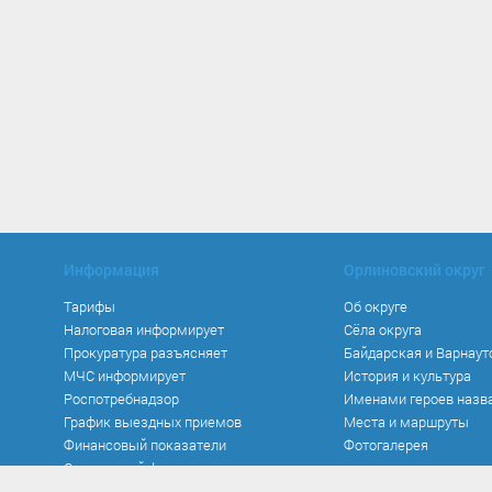
Информация
Орлиновский округ
Тарифы
Об округе
Налоговая информирует
Сёла округа
Прокуратура разъясняет
Байдарская и Варнаут
МЧС информирует
История и культура
Роспотребнадзор
Именами героев назв
График выездных приемов
Места и маршруты
Финансовый показатели
Фотогалерея
Социальный фонд