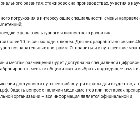
онального развития, стажировок на производствах, участия в нау
чного погружения в интересующие специальности, смены направле
мпетенций;
оездки с целью культурного и личностного развития.
ся более 10 тысяч молодых людей. Для них разработано свыше 4
турно-познавательных программ. Отправиться в путешествие можн
ий и местам размещения будет доступна на специальной цифровой
 забронировать места в общежитиях и выбрать подходящее темати
шении доступности путешествий внутри страны для студентов, а т
м.рф. Задать вопрос о наличии медикаментов или поставках препа
фильной организации – вся информация является официальной и