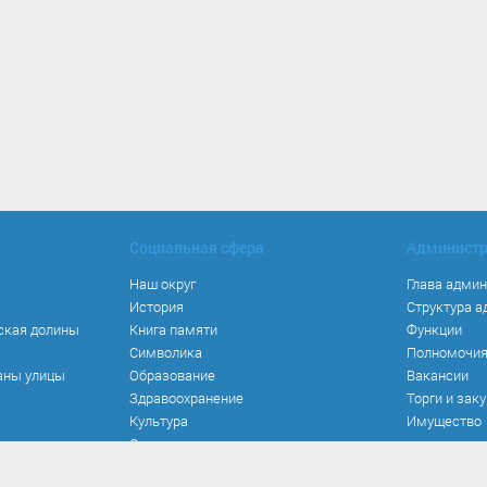
Социальная сфера
Админист
Наш округ
Глава адми
История
Структура 
ская долины
Книга памяти
Функции
Символика
Полномочи
аны улицы
Образование
Вакансии
Здравоохранение
Торги и зак
Культура
Имущество
Спорт
Места и маршруты