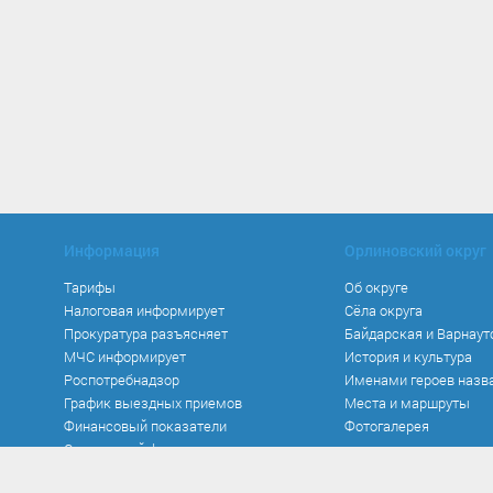
Информация
Орлиновский округ
Тарифы
Об округе
Налоговая информирует
Сёла округа
Прокуратура разъясняет
Байдарская и Варнаут
МЧС информирует
История и культура
Роспотребнадзор
Именами героев назв
График выездных приемов
Места и маршруты
Финансовый показатели
Фотогалерея
Социальный фонд