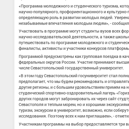
«Программа молодежного и студенческого туризма, кото
научно-популярного, профориентационного и культурно
определяющую роль в развитии молодых людей. Уверена,
незабываемые впечатления молодым людям», - сообщила
Участвовать в программе могут студенты вузов всех фо
научно-исследовательской деятельности, а также школь
путешествовать по программе молодежного и студенческо
финалисты, активисты и участники конкурсов платформ
Программой предусмотрены как групповая поездка в каче
федеральных округов России. Участие принимают высшие
числе Севастопольский государственный университет.
«В этом году Севастопольский госуниверситет стал пол
предполагает, что мы будем рекомендовать и отправлять
другие регионы, и с большим удовольствием примем на на
студенческий спортивно-оздоровительный лагерь «Гориз
других городов могут забронировать их через сайт студ
Севастополя и теплым морем, но и хорошими экскурсиям
туризм, экскурсии в университет, возможно, если соберу
исследования. Поэтому всех к нам приглашаем», - отмет
Участникам программы на выбор предоставляется три в