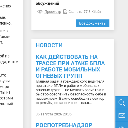
обсуждений
ижения
Просмотр
Скачать
77.8 Кбайт
ые,
пенко.
Все документы
ие в
Также
т,
НОВОСТИ
КАК ДЕЙСТВОВАТЬ НА
ой из
да, в том
ТРАССЕ ПРИ АТАКЕ БПЛА
И РАБОТЕ МОБИЛЬНЫХ
ОГНЕВЫХ ГРУПП
 Это
 вузы,
Главная задача гражданского водителя
при атаке БПЛА и работе мобильных
 моря
огневых групп — не мешать расчётам и
нты из
быстро обеспечить безопасность себе и
асотами
пассажирам. Важно освободить сектор
стрельбы, остановиться тольк...
тельный
06 августа 2026 20:35
РОСПОТРЕБНАДЗОР