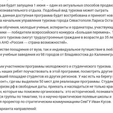
рая будет запущена 1 июня – один из актуальных способов продв
-познавательного отдыха. Подобный вид туризма может сыграть
 данная доступная программа будет востребована и принесет нов
 начальник управления туризма города Севастополя Лариса Оста
рм обучения, молодые ученые, аспиранты и ординаторы, участвующ
ники ― победители всероссийского конкурса «Большая перемена». 
го туризма смогут трудоустроенные граждане в возрасте до 35 ле
ы АНО «Россия ― страна возможностей».
стве поощрения от вуза, так и индивидуальное путешествие в люб
 учебные заведения из 98 городов от Владивостока до Калинингра
ным участником программы молодежного и студенческого туризма.
 наших ребят поучаствовать в этой программе, посмотреть другие
шей площадке студентов из других регионов. У нас есть на берегу
онт», где мы выделили 50 мест для реализации программы. Студе
туризм.рф в свободные даты, приехать и насладиться не только кр
и, которые мы поможем организовать: это исторический, познава
тся группы по тематике, то и научно-практические полевые школы и
ил проректор по стратегическим коммуникациям СевГУ Иван Кусов.
арианта направлений: