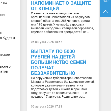
НАПОМИНАЕТ О ЗАЩИТЕ
чных
ОТ КЛЕЩЕЙ
С начала сезона в медицинские
ния
организации Севастополя из-за укусов
клещей обратились 266 человек, среди
них 176 детей. У четырёх взрослых
выявлен иксодовый клещевой боррелиоз,
случаев заболевания среди детей не...
50
о будет и
06 августа 2026 18:57
ВЫПЛАТУ ПО 5000
ческое
РУБЛЕЙ НА ДЕТЕЙ
БОЛЬШИНСТВО СЕМЕЙ
акже о
ПОЛУЧАТ
ратов
БЕЗЗАЯВИТЕЛЬНО
По поручению губернатора Севастополя
Михаила Развожаева большинство семей,
которые уже получали выплату на
подготовку детей к школе в прошлом
году, получат ее автоматически — не
позднее 17 августа. Родителям за...
06 августа 2026 17:33