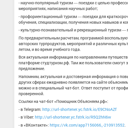
- научно-популярный туризм ― поездки с целью професси
мероприятиях, написания научных работ;
- профориентационный туризм ― поездки для краткосро
обучения, специализации, получения новых навыков и ко
- культурно-познавательный и рекреационный туризм ― п
По предварительным расчетам, программой воспользуют
авторских турпродуктов, мероприятий и различных куль
летом, и во время учебного года.
Вся актуальная информация по направлениям путешеств
платформе студтуризм.рф. Там же пользователи смогут
предложение.
Напомним, актуальная и достоверная информация о повы
других сферах ежедневно появляется на сайте объясняе
можно и в специальный чат-бот. Ответ поступит от про
проверенной.
Ссылки на чат-бот «Помощник Объясняем.рф»:
- в Telegram:
http://url-shortener.yc.fstrk.io/E9CNoAZf
- в Viber:
http://url-shortener.yc.fstrk.io/R5Q2hN6w
- в «ВКонтакте»:
https://vk.com/app7156066_-210913552
.