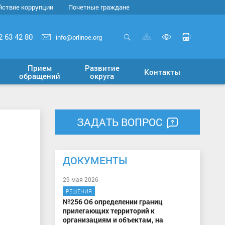
йствие коррупции
Почетные граждане
Карта
Печать
2 63 42 80
info@orlinoe.org
сайта
страни
Открыть
Включит
поиск
версию
Прием
Развитие
Контакты
для
обращений
округа
слабовид
ЗАДАТЬ ВОПРОС
ДОКУМЕНТЫ
29 мая 2026
РЕШЕНИЯ
№256 Об определении границ
прилегающих территорий к
организациям и объектам, на