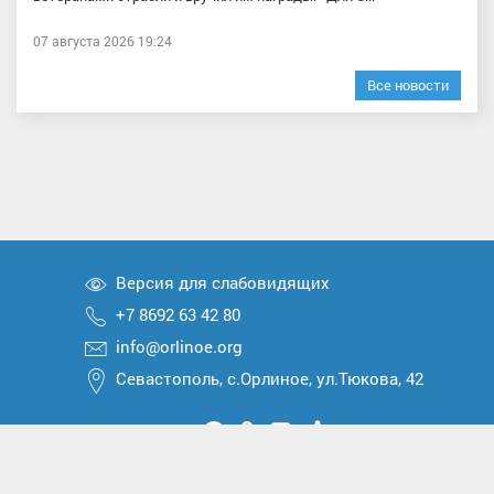
07 августа 2026 19:24
Все новости
Версия для слабовидящих
+7 8692 63 42 80
info@orlinoe.org
Севастополь, с.Орлиное, ул.Тюкова, 42
Мы
Мы
Мы
Мы
Мы
вконтакте
в
в
в
в
2026 © Все права защищены
Telegram
одноклассниках
Max
Дзен