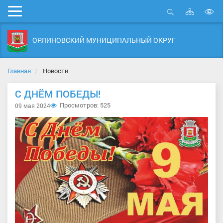
Карта
Мобильное
сайта
Открыть
В
меню
поиск
в
ОРЛИНОВСКИЙ МУНИЦИПАЛЬНЫЙ ОКРУГ
д
с
Главная
Новости
С ДНЁМ ПОБЕДЫ!
Просмотров: 525
09 мая 2024