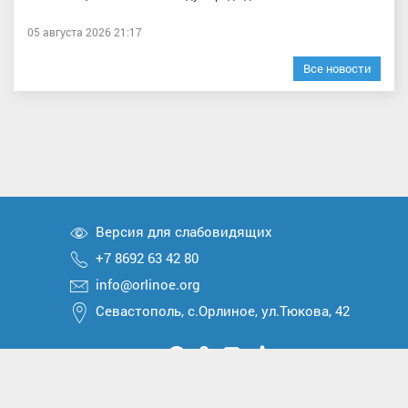
05 августа 2026 21:17
Все новости
Версия для слабовидящих
+7 8692 63 42 80
info@orlinoe.org
Севастополь, с.Орлиное, ул.Тюкова, 42
Мы
Мы
Мы
Мы
Мы
вконтакте
в
в
в
в
2026 © Все права защищены
Telegram
одноклассниках
Max
Дзен