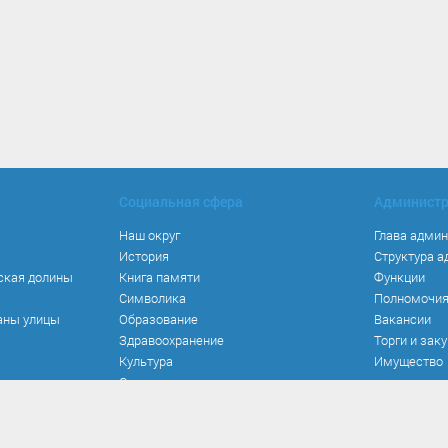
Социальная сфера
Админист
Наш округ
Глава адми
История
Структура 
ская долины
Книга памяти
Функции
Символика
Полномочи
аны улицы
Образование
Вакансии
Здравоохранение
Торги и зак
Культура
Имущество
Спорт
Места и маршруты
Волонтерство
Инвестиционная привлекательность