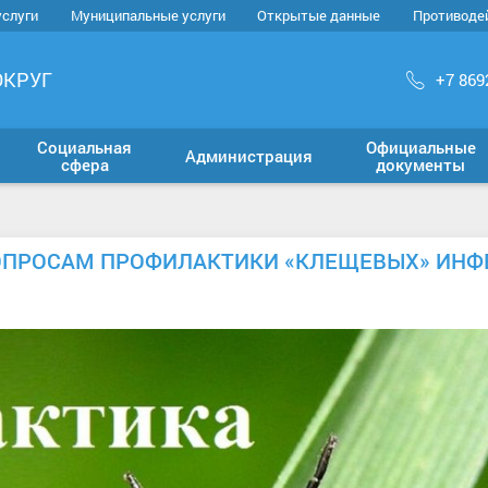
услуги
Муниципальные услуги
Открытые данные
Противоде
ОКРУГ
+7 869
Социальная
Официальные
Администрация
сфера
документы
ВОПРОСАМ ПРОФИЛАКТИКИ «КЛЕЩЕВЫХ» ИН