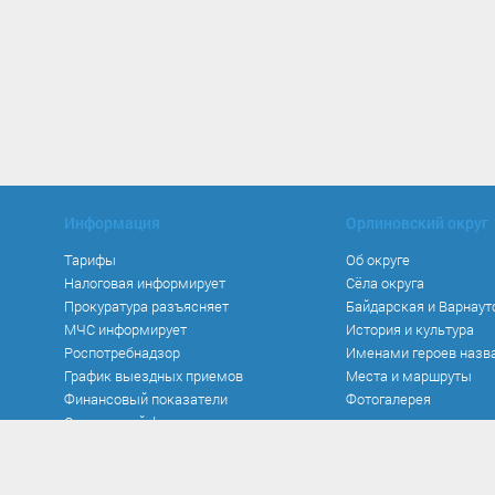
Информация
Орлиновский округ
Тарифы
Об округе
Налоговая информирует
Сёла округа
Прокуратура разъясняет
Байдарская и Варнаут
МЧС информирует
История и культура
Роспотребнадзор
Именами героев назв
График выездных приемов
Места и маршруты
Финансовый показатели
Фотогалерея
Социальный фонд