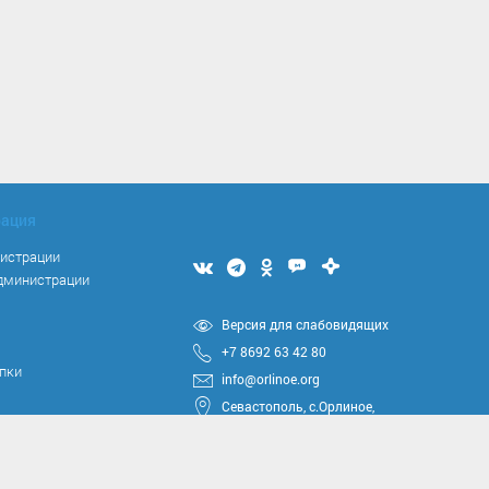
рация
нистрации
Мы
Мы
Мы
Мы
Мы
администрации
вконтакте
в
в
в
в
Telegram
одноклассниках
Max
Дзен
я
Версия для слабовидящих
+7 8692 63 42 80
упки
info@orlinoe.org
Севастополь, с.Орлиное,
ул.Тюкова, 42