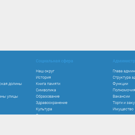
Социальная сфера
Админист
Наш округ
Глава адми
История
Структура 
ская долины
Книга памяти
Функции
Символика
Полномочи
аны улицы
Образование
Вакансии
Здравоохранение
Торги и зак
Культура
Имущество
Спорт
Места и маршруты
Волонтерство
Инвестиционная привлекательность