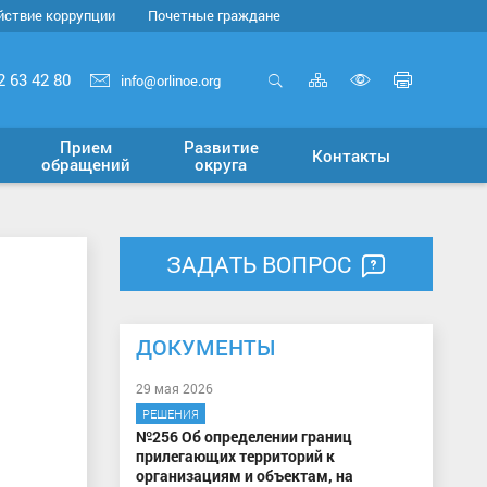
йствие коррупции
Почетные граждане
Карта
Печать
2 63 42 80
info@orlinoe.org
сайта
страни
Открыть
Включит
поиск
версию
Прием
Развитие
Контакты
для
обращений
округа
слабовид
ЗАДАТЬ ВОПРОС
ДОКУМЕНТЫ
29 мая 2026
РЕШЕНИЯ
№256 Об определении границ
прилегающих территорий к
организациям и объектам, на