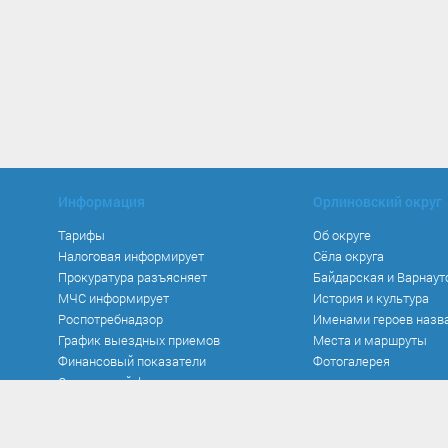
Информация
Орлиновский округ
Тарифы
Об округе
Налоговая информирует
Сёла округа
Прокуратура разъясняет
Байдарская и Варнаут
МЧС информирует
История и культура
Роспотребнадзор
Именами героев назв
График выездных приемов
Места и маршруты
Финансовый показатели
Фотогалерея
Социальный фонд