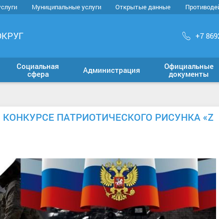
услуги
Муниципальные услуги
Открытые данные
Противоде
ОКРУГ
+7 869
Социальная
Официальные
Администрация
сфера
документы
 КОНКУРСЕ ПАТРИОТИЧЕСКОГО РИСУНКА «Z