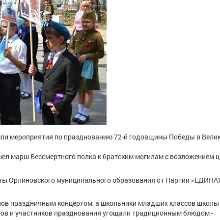
ошли мероприятия по празднованию 72-й годовщины Победы в Вели
шел марш Бессмертного полка к братским могилам с возложением ц
таты Орлиновского муниципального образования от Партии «ЕДИНА
анов праздничным концертом, а школьники младших классов школ
ов и участников празднования угощали традиционным блюдом -