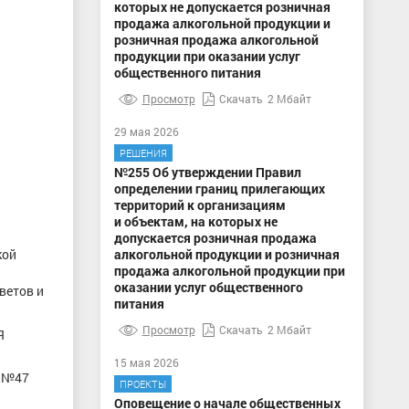
которых не допускается розничная
продажа алкогольной продукции и
розничная продажа алкогольной
продукции при оказании услуг
общественного питания
Просмотр
Скачать
2 Мбайт
29 мая 2026
РЕШЕНИЯ
№255 Об утверждении Правил
определении границ прилегающих
территорий к организациям
и объектам, на которых не
допускается розничная продажа
кой
алкогольной продукции и розничная
продажа алкогольной продукции при
оказании услуг общественного
ветов и
питания
Просмотр
Скачать
2 Мбайт
Я
15 мая 2026
ы №47
ПРОЕКТЫ
Оповещение о начале общественных