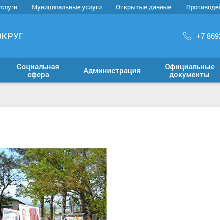
услуги
Муниципальные услуги
Открытые данные
Противоде
ОКРУГ
+7 869
Социальная
Официальные
Администрация
сфера
документы