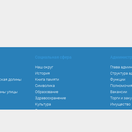
Социальная сфера
Админист
Наш округ
Глава адми
История
Структура 
ская долины
Книга памяти
Функции
Символика
Полномочи
аны улицы
Образование
Вакансии
Здравоохранение
Торги и зак
Культура
Имущество
Спорт
Места и маршруты
Волонтерство
Инвестиционная привлекательность