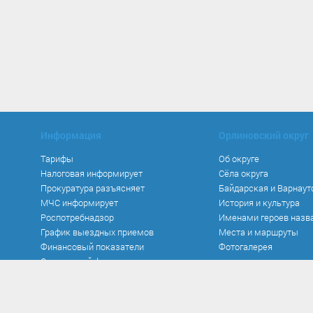
Информация
Орлиновский округ
Тарифы
Об округе
Налоговая информирует
Сёла округа
Прокуратура разъясняет
Байдарская и Варнаут
МЧС информирует
История и культура
Роспотребнадзор
Именами героев назв
График выездных приемов
Места и маршруты
Финансовый показатели
Фотогалерея
Социальный фонд