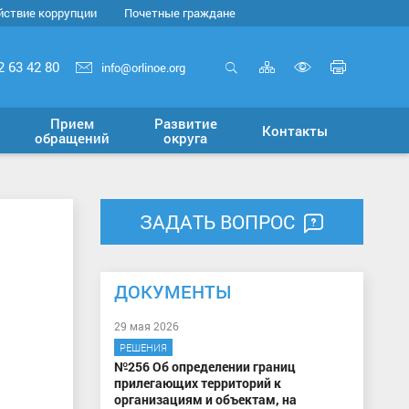
йствие коррупции
Почетные граждане
Карта
Печать
2 63 42 80
info@orlinoe.org
сайта
страни
Открыть
Включит
поиск
версию
Прием
Развитие
Контакты
для
обращений
округа
слабовид
ЗАДАТЬ ВОПРОС
ДОКУМЕНТЫ
29 мая 2026
РЕШЕНИЯ
№256 Об определении границ
прилегающих территорий к
организациям и объектам, на