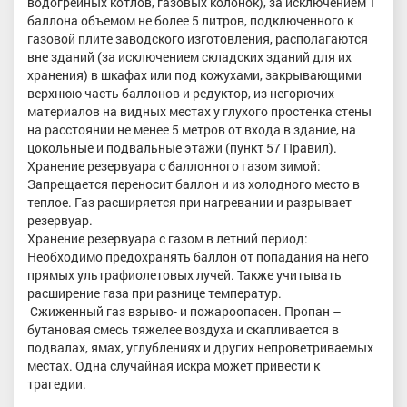
водогрейных котлов, газовых колонок), за исключением 1
баллона объемом не более 5 литров, подключенного к
газовой плите заводского изготовления, располагаются
вне зданий (за исключением складских зданий для их
хранения) в шкафах или под кожухами, закрывающими
верхнюю часть баллонов и редуктор, из негорючих
материалов на видных местах у глухого простенка стены
на расстоянии не менее 5 метров от входа в здание, на
цокольные и подвальные этажи (пункт 57 Правил).
Хранение резервуара с баллонного газом зимой:
Запрещается переносит баллон и из холодного место в
теплое. Газ расширяется при нагревании и разрывает
резервуар.
Хранение резервуара с газом в летний период:
Необходимо предохранять баллон от попадания на него
прямых ультрафиолетовых лучей. Также учитывать
расширение газа при разнице температур.
Сжиженный газ взрыво- и пожароопасен. Пропан –
бутановая смесь тяжелее воздуха и скапливается в
подвалах, ямах, углублениях и других непроветриваемых
местах. Одна случайная искра может привести к
трагедии.