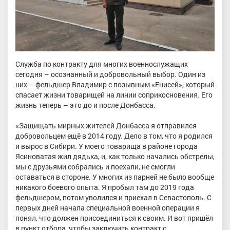
Служба по контракту для многих военнослужащих
сегодня – осознанный и добровольный выбор. Один из
них – фельдшер Владимир с позывным «Енисей», который
спасает жизни товарищей на линии соприкосновения. Его
жизнь теперь – это до и после Донбасса.
«Защищать мирных жителей Донбасса я отправился
добровольцем ещё в 2014 году. Дело в том, что я родился
и вырос в Сибири. У моего товарища в районе города
Ясиноватая жил дядька, и, как только начались обстрелы,
мы с друзьями собрались и поехали, не смогли
оставаться в стороне. У многих из парней не было вообще
никакого боевого опыта. Я пробыл там до 2019 года
фельдшером, потом уволился и приехал в Севастополь. С
первых дней начала специальной военной операции я
понял, что должен присоединиться к своим. И вот пришёл
в пункт отбора, чтобы заключить контракт с