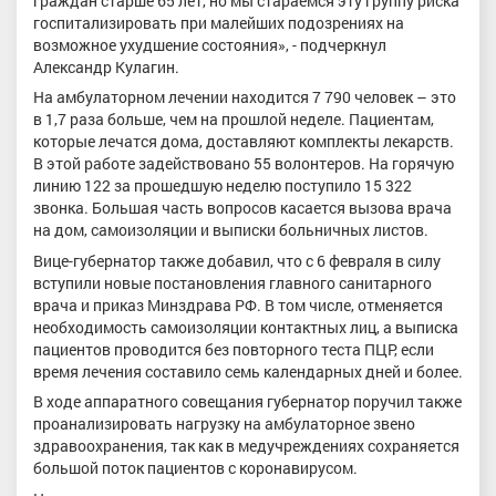
граждан старше 65 лет, но мы стараемся эту группу риска
госпитализировать при малейших подозрениях на
возможное ухудшение состояния», - подчеркнул
Александр Кулагин.
На амбулаторном лечении находится 7 790 человек – это
в 1,7 раза больше, чем на прошлой неделе. Пациентам,
которые лечатся дома, доставляют комплекты лекарств.
В этой работе задействовано 55 волонтеров. На горячую
линию 122 за прошедшую неделю поступило 15 322
звонка. Большая часть вопросов касается вызова врача
на дом, самоизоляции и выписки больничных листов.
Вице-губернатор также добавил, что с 6 февраля в силу
вступили новые постановления главного санитарного
врача и приказ Минздрава РФ. В том числе, отменяется
необходимость самоизоляции контактных лиц, а выписка
пациентов проводится без повторного теста ПЦР, если
время лечения составило семь календарных дней и более.
В ходе аппаратного совещания губернатор поручил также
проанализировать нагрузку на амбулаторное звено
здравоохранения, так как в медучреждениях сохраняется
большой поток пациентов с коронавирусом.