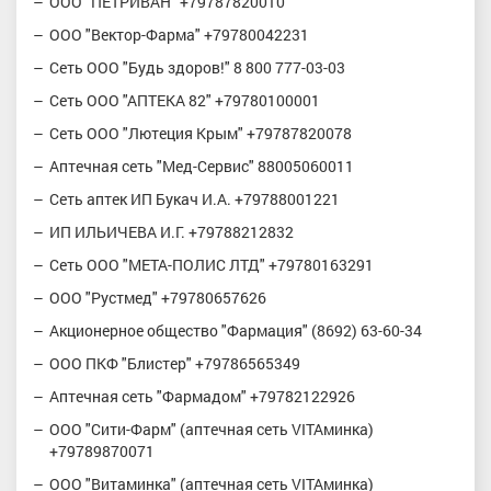
ООО "ПЕТРИВАН" +79787820010
ООО "Вектор-Фарма" +79780042231
Сеть ООО "Будь здоров!" 8 800 777-03-03
Сеть ООО "АПТЕКА 82" +79780100001
Сеть ООО "Лютеция Крым" +79787820078
Аптечная сеть "Мед-Сервис" 88005060011
Сеть аптек ИП Букач И.А. +79788001221
ИП ИЛЬИЧЕВА И.Г. +79788212832
Сеть ООО "МЕТА-ПОЛИС ЛТД" +79780163291
ООО "Рустмед" +79780657626
Акционерное общество "Фармация" (8692) 63-60-34
ООО ПКФ "Блистер" +79786565349
Аптечная сеть "Фармадом" +79782122926
ООО "Сити-Фарм" (аптечная сеть VITAминка)
+79789870071
ООО "Витаминка" (аптечная сеть VITAминка)