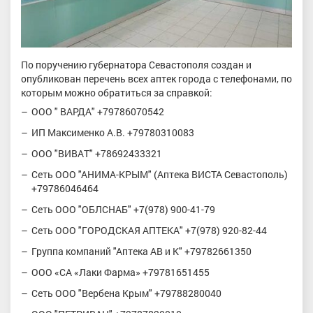
По поручению губернатора Севастополя создан и
опубликован перечень всех аптек города с телефонами, по
которым можно обратиться за справкой:
ООО " ВАРДА" +79786070542
ИП Максименко А.В. +79780310083
ООО "ВИВАТ" +78692433321
Сеть ООО "АНИМА-КРЫМ" (Аптека ВИСТА Севастополь)
+79786046464
Сеть ООО "ОБЛСНАБ" +7(978) 900-41-79
Сеть ООО "ГОРОДСКАЯ АПТЕКА" +7(978) 920-82-44
Группа компаний "Аптека АВ и К" +79782661350
ООО «СА «Лаки Фарма» +79781651455
Сеть ООО "Вербена Крым" +79788280040