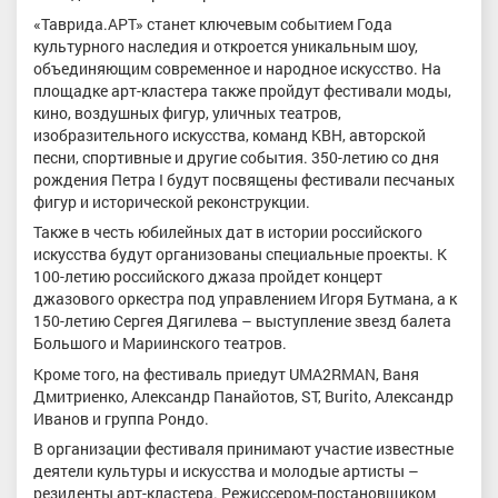
«Таврида.АРТ» станет ключевым событием Года
культурного наследия и откроется уникальным шоу,
объединяющим современное и народное искусство. На
площадке арт-кластера также пройдут фестивали моды,
кино, воздушных фигур, уличных театров,
изобразительного искусства, команд КВН, авторской
песни, спортивные и другие события. 350-летию со дня
рождения Петра I будут посвящены фестивали песчаных
фигур и исторической реконструкции.
Также в честь юбилейных дат в истории российского
искусства будут организованы специальные проекты. К
100-летию российского джаза пройдет концерт
джазового оркестра под управлением Игоря Бутмана, а к
150-летию Сергея Дягилева – выступление звезд балета
Большого и Мариинского театров.
Кроме того, на фестиваль приедут UMA2RMAN, Ваня
Дмитриенко, Александр Панайотов, ST, Burito, Александр
Иванов и группа Рондо.
В организации фестиваля принимают участие известные
деятели культуры и искусства и молодые артисты –
резиденты арт-кластера. Режиссером-постановщиком