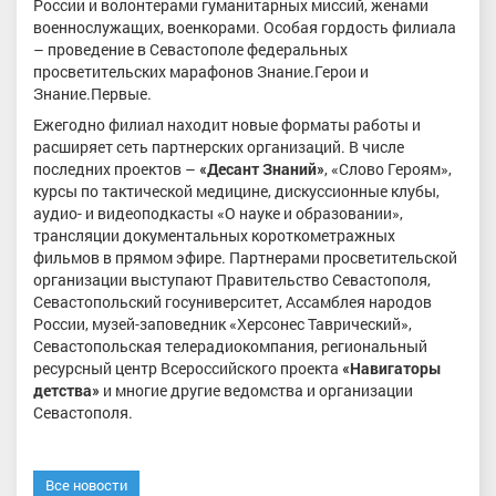
России и волонтерами гуманитарных миссий, женами
военнослужащих, военкорами. Особая гордость филиала
– проведение в Севастополе федеральных
просветительских марафонов Знание.Герои и
Знание.Первые.
Ежегодно филиал находит новые форматы работы и
расширяет сеть партнерских организаций. В числе
последних проектов –
«Десант Знаний»
, «Слово Героям»,
курсы по тактической медицине, дискуссионные клубы,
аудио- и видеоподкасты «О науке и образовании»,
трансляции документальных короткометражных
фильмов в прямом эфире. Партнерами просветительской
организации выступают Правительство Севастополя,
Севастопольский госуниверситет, Ассамблея народов
России, музей-заповедник «Херсонес Таврический»,
Севастопольская телерадиокомпания, региональный
ресурсный центр Всероссийского проекта
«Навигаторы
детства»
и многие другие ведомства и организации
Севастополя.
Все новости