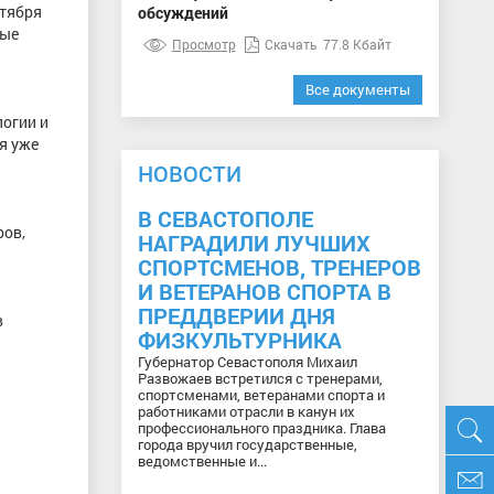
ктября
обсуждений
ные
Просмотр
Скачать
77.8 Кбайт
Все документы
огии и
я уже
НОВОСТИ
В СЕВАСТОПОЛЕ
ров,
НАГРАДИЛИ ЛУЧШИХ
СПОРТСМЕНОВ, ТРЕНЕРОВ
И ВЕТЕРАНОВ СПОРТА В
ПРЕДДВЕРИИ ДНЯ
в
ФИЗКУЛЬТУРНИКА
Губернатор Севастополя Михаил
Развожаев встретился с тренерами,
спортсменами, ветеранами спорта и
работниками отрасли в канун их
профессионального праздника. Глава
города вручил государственные,
ведомственные и...