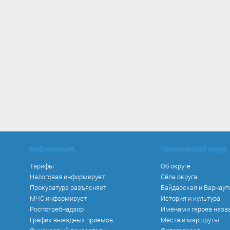
Информация
Орлиновский округ
Тарифы
Об округе
Налоговая информирует
Сёла округа
Прокуратура разъясняет
Байдарская и Варнаут
МЧС информирует
История и культура
Роспотребнадзор
Именами героев назв
График выездных приемов
Места и маршруты