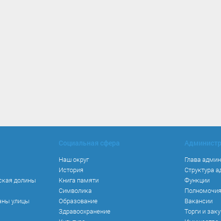
Социальная сфера
Админист
Наш округ
Глава адми
История
Структура 
ская долины
Книга памяти
Функции
Символика
Полномочи
аны улицы
Образование
Вакансии
Здравоохранение
Торги и зак