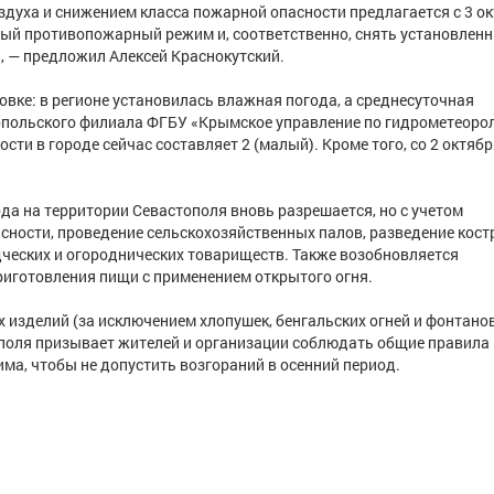
здуха и снижением класса пожарной опасности предлагается с 3 о
бый противопожарный режим и, соответственно, снять установлен
, — предложил Алексей Краснокутский.
вке: в регионе установилась влажная погода, а среднесуточная
опольского филиала ФГБУ «Крымское управление по гидрометеорол
ти в городе сейчас составляет 2 (малый). Кроме того, со 2 октябр
ода на территории Севастополя вновь разрешается, но с учетом
ности, проведение сельскохозяйственных палов, разведение кост
ческих и огороднических товариществ. Также возобновляется
риготовления пищи с применением открытого огня.
 изделий (за исключением хлопушек, бенгальских огней и фонтано
тополя призывает жителей и организации соблюдать общие правила
ма, чтобы не допустить возгораний в осенний период.