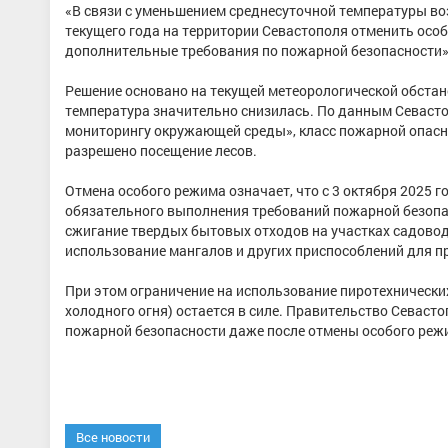
«В связи с уменьшением среднесуточной температуры во
текущего года на территории Севастополя отменить осо
дополнительные требования по пожарной безопасности»
Решение основано на текущей метеорологической обстано
температура значительно снизилась. По данным Севаст
мониторингу окружающей среды», класс пожарной опаснос
разрешено посещение лесов.
Отмена особого режима означает, что с 3 октября 2025 г
обязательного выполнения требований пожарной безопас
сжигание твердых бытовых отходов на участках садовод
использование мангалов и других приспособлений для п
При этом ограничение на использование пиротехнических
холодного огня) остается в силе. Правительство Севас
пожарной безопасности даже после отмены особого режи
Все новости