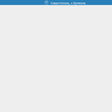
Севастополь, с.Орлиное,
ул.Тюкова, 42
круга
ные проекты
иссии
комиссии
асущным проблемам и
м вопросам