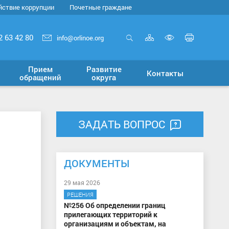
йствие коррупции
Почетные граждане
Карта
Печать
2 63 42 80
info@orlinoe.org
сайта
страни
Открыть
Включит
поиск
версию
Прием
Развитие
Контакты
для
обращений
округа
слабовид
ЗАДАТЬ ВОПРОС
ДОКУМЕНТЫ
29 мая 2026
РЕШЕНИЯ
№256 Об определении границ
прилегающих территорий к
организациям и объектам, на