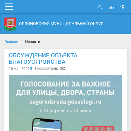
Карта
Мобильное
сайта
Открыть
В
меню
поиск
в
ОРЛИНОВСКИЙ МУНИЦИПАЛЬНЫЙ ОКРУГ
д
с
Главная
Новости
ОБСУЖДЕНИЕ ОБЪЕКТА
БЛАГОУСТРОЙСТВА
Просмотров: 482
16 мая 2025