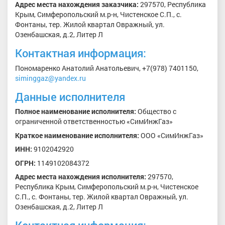
Адрес
места
нахождения
заказчика:
297570, Республика
Крым, Симферопольский м.р-н, Чистенское С.П., с.
Фонтаны, тер. Жилой квартал Овражный, ул.
Озенбашская, д.2, Литер Л
Контактная информация:
Пономаренко Анатолий Анатольевич, +7(978) 7401150,
siminggaz@yandex.ru
Данные исполнителя
Полное
наименование исполнителя:
Общество с
ограниченной ответственностью «СимИнжГаз»
Краткое
наименование исполнителя:
ООО «СимИнжГаз»
ИНН:
9102042920
ОГРН:
1149102084372
Адрес
места
нахождения
исполнителя:
297570,
Республика Крым, Симферопольский м.р-н, Чистенское
С.П., с. Фонтаны, тер. Жилой квартал Овражный, ул.
Озенбашская, д.2, Литер Л