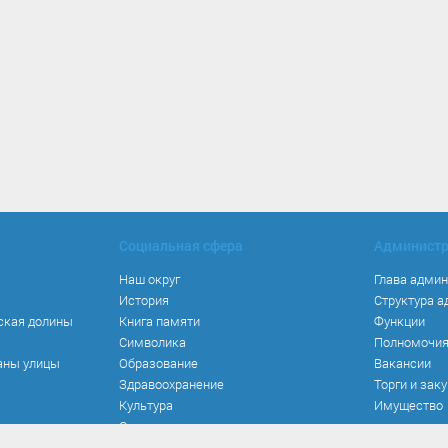
Социальная сфера
Админист
Наш округ
Глава адми
История
Структура 
ская долины
Книга памяти
Функции
Символика
Полномочи
аны улицы
Образование
Вакансии
Здравоохранение
Торги и зак
Культура
Имущество
Спорт
Места и маршруты