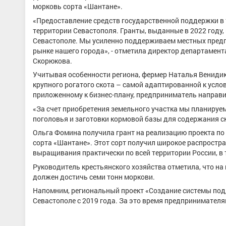
морковь сорта «Шантане».
«Предоставление средств государственной поддержки в 
территории Севастополя. Гранты, выданные в 2022 году,
Севастополе. Мы усиленно поддерживаем местных предп
рынке нашего города», - отметила директор департамент
Скорюкова.
Учитывая особенности региона, фермер Наталья Вениди
крупного рогатого скота – самой адаптированной к усло
приложенному к бизнес-плану, предприниматель направи
«За счет приобретения земельного участка мы планируем
поголовья и заготовки кормовой базы для содержания ск
Ольга Фомина получила грант на реализацию проекта по
сорта «Шантане». Этот сорт получил широкое распростр
выращивания практически по всей территории России, в т
Руководитель крестьянского хозяйства отметила, что н
должен достичь семи тонн моркови.
Напомним, региональный проект «Создание системы подд
Севастополе с 2019 года. За это время предпринимателя