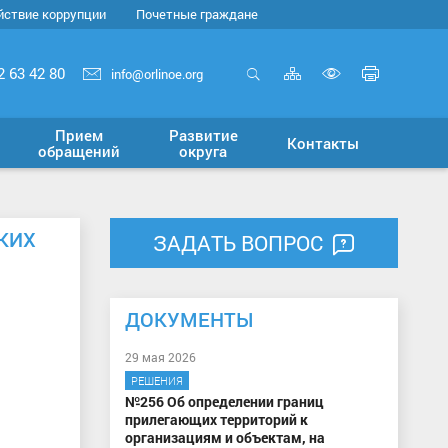
йствие коррупции
Почетные граждане
Карта
Печать
2 63 42 80
info@orlinoe.org
сайта
страни
Открыть
Включит
поиск
версию
Прием
Развитие
Контакты
для
обращений
округа
слабовид
КИХ
ЗАДАТЬ ВОПРОС
ДОКУМЕНТЫ
29 мая 2026
РЕШЕНИЯ
№256 Об определении границ
прилегающих территорий к
организациям и объектам, на