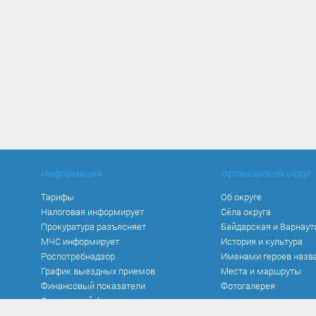
Информация
Орлиновский округ
Тарифы
Об округе
Налоговая информирует
Сёла округа
Прокуратура разъясняет
Байдарская и Варнаут
МЧС информирует
История и культура
Роспотребнадзор
Именами героев назв
График выездных приемов
Места и маршруты
Финансовый показатели
Фотогалерея
Социальный фонд