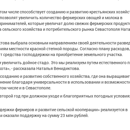
том числе способствует созданию и развитию крестьянских хозяйс
 позволят увеличить количество фермерских овощей и молока в
ринимателей, которые увеличат долю свежих фермерских продукт
а сельского хозяйства и потребительского рынка Севастополя Нат
ктова выбрала основным направлением своей деятельности разве
виям местности красной степной породы. Согласно плану расходов,
т средства господдержки на приобретение земельного участка.
 увеличить дойное стадо. Это мы реализуем путем естественного 
ота», - рассказала Наталья Венидиктова.
 созданию и развитию собственного хозяйства, где она выращивае
анение благодаря универсальности в использовании и возможност
ом числе и в Севастополе.
а второй год при должном уходе и благоприятных погодных услови
ержки фермеров и развитие сельской кооперации» реализуется в
м оказали поддержку на сумму 23 млн рублей.