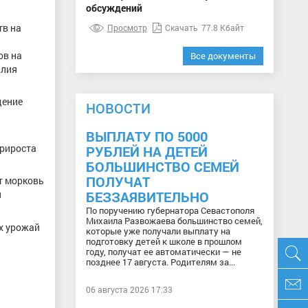
обсуждений
тв на
Просмотр
Скачать
77.8 Кбайт
ов на
Все документы
алия
дение
НОВОСТИ
ВЫПЛАТУ ПО 5000
прироста
РУБЛЕЙ НА ДЕТЕЙ
БОЛЬШИНСТВО СЕМЕЙ
ПОЛУЧАТ
т морковь
и
БЕЗЗАЯВИТЕЛЬНО
По поручению губернатора Севастополя
Михаила Развожаева большинство семей,
ях урожай
которые уже получали выплату на
подготовку детей к школе в прошлом
году, получат ее автоматически — не
позднее 17 августа. Родителям за...
06 августа 2026 17:33