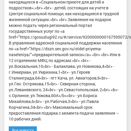
находящихся в «Социальном приюте для детей и
подростков»;<br> <br> - детей, состоящих на учете в
Центре социальной помощи, как находящиеся в трудной
жизненной ситуации.<br> <br> Заявление на подарок
можно подать через региональный портал
государственных услуг по <a
href="https://gosuslugi92.ru/#/service/9200000000167595072/i
В управление адресной социальной поддержки населения
по <a href="https://dszn.sev.gov.ru/otdel-priyema-
naseleniya/">предварительной записи</a>.<br> <br> Или в
12 отделениях МФЦ по адресам:<br> <br> -
ул.Вокзальная,10<br> - Балаклава, ул.Новикова,4<br> -
г.Инкерман, ул.Умрихина,1<br> - ул.Героев
Сталинграда,64<br> - пгт Кача, ул. Авиаторов,9<br> -
ул.Ген. Острякова,15<br> - Северная сторона,
ул.Леваневского, 24<br> - ул.Севастопольская, 2<br> <b>-
с.Орлиное, ул.Тюкова,60А</b><br> - ул.Бориса
Михайлова,6<br> - ул.Рабочая,3<br> - ул.Павла
Корчагина,34<br> <br> Максимальный срок
предоставления подарка с момента подачи заявления –
10 рабочих дней.
Все новости