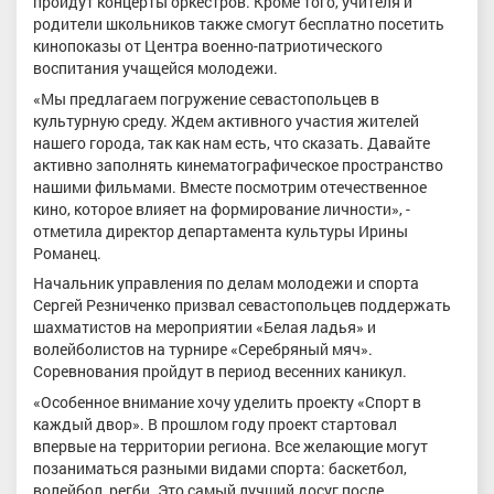
пройдут концерты оркестров. Кроме того, учителя и
родители школьников также смогут бесплатно посетить
кинопоказы от Центра военно-патриотического
воспитания учащейся молодежи.
«Мы предлагаем погружение севастопольцев в
культурную среду. Ждем активного участия жителей
нашего города, так как нам есть, что сказать. Давайте
активно заполнять кинематографическое пространство
нашими фильмами. Вместе посмотрим отечественное
кино, которое влияет на формирование личности», -
отметила директор департамента культуры Ирины
Романец.
Начальник управления по делам молодежи и спорта
Сергей Резниченко призвал севастопольцев поддержать
шахматистов на мероприятии «Белая ладья» и
волейболистов на турнире «Серебряный мяч».
Соревнования пройдут в период весенних каникул.
«Особенное внимание хочу уделить проекту «Спорт в
каждый двор». В прошлом году проект стартовал
впервые на территории региона. Все желающие могут
позаниматься разными видами спорта: баскетбол,
волейбол, регби. Это самый лучший досуг после