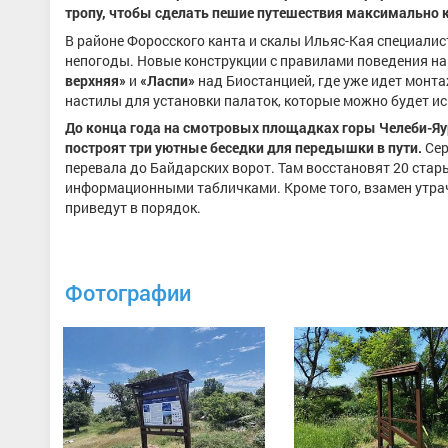
тропу, чтобы сделать пешие путешествия максимально
В районе Форосского канта и скалы Ильяс-Кая специали
непогоды. Новые конструкции с правилами поведения на
верхняя»
и
«Ласпи»
над Биостанцией, где уже идет монт
настилы для установки палаток, которые можно будет и
До конца года на смотровых площадках горы Челеби-Яур
построят три уютные беседки для передышки в пути.
Сер
перевала до Байдарских ворот. Там восстановят 20 стар
информационными табличками. Кроме того, взамен утра
приведут в порядок.
Фотографии