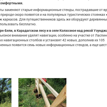
 комфортными.
сты заменяют старые информационные стенды, пострадавшие от в
 природе скоро появятся и на популярных туристических стоянках
аж каркасов. Для путешественников здесь же оборудуют деревянны
спользовать бесплатно.
н-Бели, в Карадагском лесу и в селе Колхозное над рекой Узундж
ьезное внимание уделят навигации, особенно на участке от Ласпин
ых навигационных столбов и установят 42 новых, дополнив их 105
ченных появится семь новых информационных стендов, а еще шест