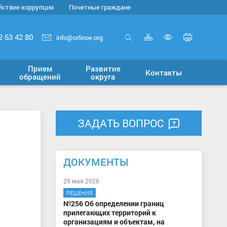
йствие коррупции
Почетные граждане
Карта
Печать
2 63 42 80
info@orlinoe.org
сайта
страни
Открыть
Включит
поиск
версию
Прием
Развитие
Контакты
для
обращений
округа
слабовид
ЗАДАТЬ ВОПРОС
ДОКУМЕНТЫ
29 мая 2026
РЕШЕНИЯ
№256 Об определении границ
прилегающих территорий к
организациям и объектам, на