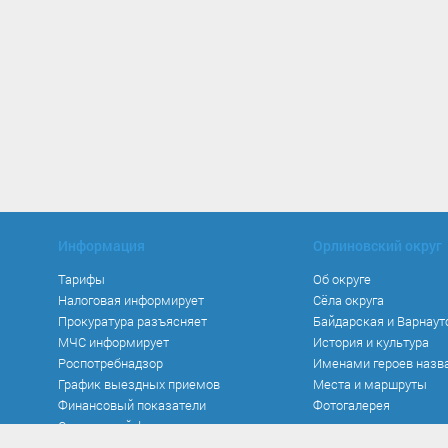
Информация
Орлиновский округ
Тарифы
Об округе
Налоговая информирует
Сёла округа
Прокуратура разъясняет
Байдарская и Варнаут
МЧС информирует
История и культура
Роспотребнадзор
Именами героев назв
График выездных приемов
Места и маршруты
Финансовый показатели
Фотогалерея
Социальный фонд