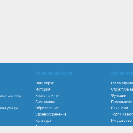
Социальная сфера
Админист
Наш округ
Глава адми
История
Структура 
ская долины
Книга памяти
Функции
Символика
Полномочи
аны улицы
Образование
Вакансии
Здравоохранение
Торги и зак
Культура
Имущество
Спорт
Места и маршруты