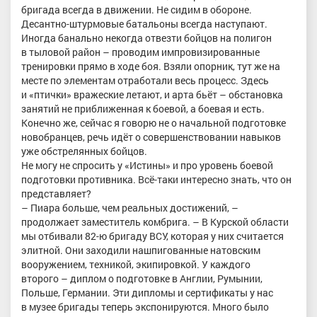
бригада всегда в движении. Не сидим в обороне.
Десантно-штурмовые батальоны всегда наступают.
Иногда банально некогда отвезти бойцов на полигон
в тыловой район – проводим импровизированные
тренировки прямо в ходе боя. Взяли опорник, тут же на
месте по элементам отработали весь процесс. Здесь
и «птички» вражеские летают, и арта бьёт – обстановка
занятий не приближенная к боевой, а боевая и есть.
Конечно же, сейчас я говорю не о начальной подготовке
новобранцев, речь идёт о совершенствовании навыков
уже обстрелянных бойцов.
Не могу не спросить у «Истины» и про уровень боевой
подготовки противника. Всё-таки интересно знать, что он
представляет?
– Пиара больше, чем реальных достижений, –
продолжает заместитель комбрига. – В Курской области
мы отбивали 82-ю бригаду ВСУ, которая у них считается
элитной. Они заходили нашпигованные натовским
вооружением, техникой, экипировкой. У каждого
второго – диплом о подготовке в Англии, Румынии,
Польше, Германии. Эти дипломы и сертификаты у нас
в музее бригады теперь экспонируются. Много было