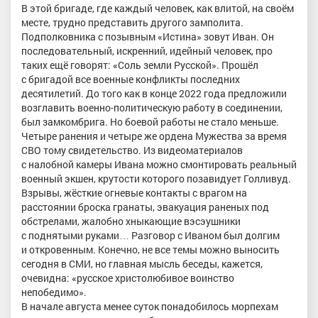
В этой бригаде, где каждый человек, как влитой, на своём
месте, трудно представить другого замполита.
Подполковника с позывным «Истина» зовут Иван. Он
последовательный, искренний, идейный человек, про
таких ещё говорят: «Соль земли Русской». Прошёл
с бригадой все военные конфликты последних
десятилетий. До того как в конце 2022 года предложили
возглавить военно-политическую работу в соединении,
был замкомбрига. Но боевой работы не стало меньше.
Четыре ранения и четыре же ордена Мужества за время
СВО тому свидетельство. Из видеоматериалов
с налобной камеры Ивана можно смонтировать реальный
военный экшен, крутости которого позавидует Голливуд.
Взрывы, жёсткие огневые контакты с врагом на
расстоянии броска гранаты, эвакуация раненых под
обстрелами, жалобно хныкающие вэсэушники
с поднятыми руками… Разговор с Иваном был долгим
и откровенным. Конечно, не все темы можно выносить
сегодня в СМИ, но главная мысль беседы, кажется,
очевидна: «русское христолюбивое воинство
непобедимо».
В начале августа менее суток понадобилось морпехам