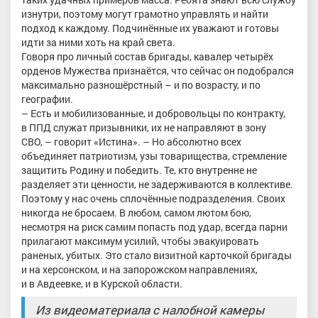
изнутри, поэтому могут грамотно управлять и найти
подход к каждому. Подчинённые их уважают и готовы
идти за ними хоть на край света.
Говоря про личный состав бригады, кавалер четырёх
орденов Мужества признаётся, что сейчас он подобрался
максимально разношёрстный – и по возрасту, и по
географии.
– Есть и мобилизованные, и добровольцы по контракту,
в ППД служат призывники, их не направляют в зону
СВО, – говорит «Истина». – Но абсолютно всех
объединяет патриотизм, узы товарищества, стремление
защитить Родину и победить. Те, кто внутренне не
разделяет эти ценности, не задерживаются в коллективе.
Поэтому у нас очень сплочённые подразделения. Своих
никогда не бросаем. В любом, самом лютом бою,
несмотря на риск самим попасть под удар, всегда парни
прилагают максимум усилий, чтобы эвакуировать
раненых, убитых. Это стало визитной карточкой бригады
и на херсонском, и на запорожском направлениях,
и в Авдеевке, и в Курской области.
Из видеоматериала с налобной камеры