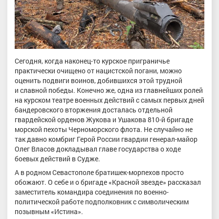
Сегодня, когда наконец-то курское приграничье
практически очищено от нацистской погани, можно
оценить подвиги воинов, добившихся этой трудной
и славной победы. Конечно же, одна из главнейших ролей
на курском театре военных действий с самых первых дней
бандеровского вторжения досталась отдельной
гвардейской орденов Жукова и Ушакова 810-й бригаде
морской пехоты Черноморского флота. Не случайно не
так давно комбриг Герой России гвардии генерал-майор
Олег Власов докладывал главе государства о ходе
боевых действий в Судже.
А в родном Севастополе братишек-морпехов просто
обожают. О себе и о бригаде «Красной звезде» рассказал
заместитель командира соединения по военно-
политической работе подполковник с символическим
позывным «Истина».