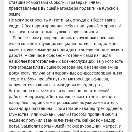
ставшие комбатами «Сокол», «Гравёр» и «Ява»,
представлены к высшей награде за подвиги на Курской
земле.
Не могу не спросить у «Истины», откуда он берёт такие
кадры? Все парни проявили себя с наилучшей стороны. И
это касается не только курского приграничья.
– Раньше к нам распределялись выпускники военных
вузов соответствующих специальностей, – продолжает
заместитель командира бригады по военно-политической
работе. – Сейчас в основном готовим сами из числа
наиболее подготовленных военнослужацих. Те, у кого есть
госнаграды или высшее образование, с назначением на
должность получают и первичные офицерские звания. Из
тех, кто в боях прошёл путь от матроса до офицера,
получаются отличные командиры взводов, рот,
батальонов и заместители по военно-политической
работе. Например, «Листок» ещё каких-то четыре года
назад был рядовым матросом, сейчас уже заместитель
командира батальона. При этом он кавалер трёх орденов
Мужества. Или «Конан»: был матросом, проявил себя и
недавно получил звание лейтенанта, сейчас командир
роты. Замполит роты «Змей» также вчерашний матрос. И
таких удачных примеров масса. Ребята знают всю службу