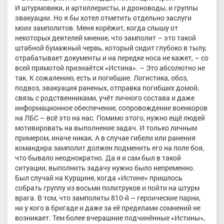
И штурмовики, и артиллеристы, и дроноводы, и группы
эвакуации. Но я бы хотел отметить отдельно заслуги
моих замполитов. Меня корёжит, когда слышу от
некоторых деятелей мнение, что замполит – это такой
штабной бумажный червь, который сидит глубоко в тылу,
отрабатывает документы и на передке носа не кажет, – со
всей прямотой признаётся «Истина». – Это абсолютно не
так. К сожалению, есть и погибшие. Логистика, обоз,
подвоз, эвакуация раненых, отправка погибших домой,
связь с родственниками, учёт личного состава и даже
информационное обеспечение, сопровождение военкоров
на ЛБС – всё это на нас. Помимо этого, нужно ещё людей
мотивировать на выполнение задач. И только личным
примером, иначе никак. А в случае гибели или ранения
командира замполит должен подменить его на поле боя,
что бывало неоднократно. Да я и сам был в такой
ситуации, выполнить задачу нужно было непременно.
Был случай на Курщине, когда «Истине» пришлось
собрать группу из восьми политруков и пойти на штурм
врага. В том, что замполиты 810-й – героические парни,
ни у кого в бригаде и даже за её пределами сомнений не
возникает. Тем более вчерашние подчинённые «Истины»,