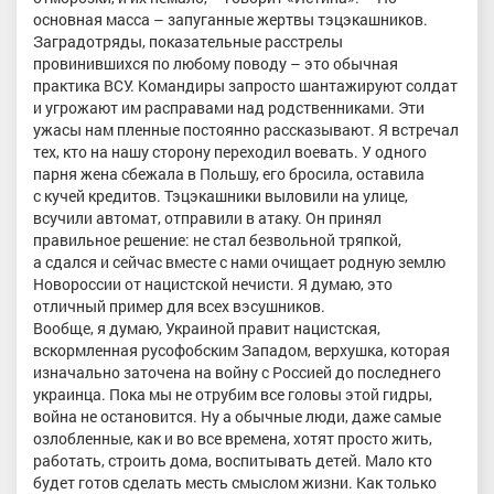
основная масса – запуганные жертвы тэцэкашников.
Заградотряды, показательные расстрелы
провинившихся по любому поводу – это обычная
практика ВСУ. Командиры запросто шантажируют солдат
и угрожают им расправами над родственниками. Эти
ужасы нам пленные постоянно рассказывают. Я встречал
тех, кто на нашу сторону переходил воевать. У одного
парня жена сбежала в Польшу, его бросила, оставила
с кучей кредитов. Тэцэкашники выловили на улице,
всучили автомат, отправили в атаку. Он принял
правильное решение: не стал безвольной тряпкой,
а сдался и сейчас вместе с нами очищает родную землю
Новороссии от нацистской нечисти. Я думаю, это
отличный пример для всех вэсушников.
Вообще, я думаю, Украиной правит нацистская,
вскормленная русофобским Западом, верхушка, которая
изначально заточена на войну с Россией до последнего
украинца. Пока мы не отрубим все головы этой гидры,
война не остановится. Ну а обычные люди, даже самые
озлобленные, как и во все времена, хотят просто жить,
работать, строить дома, воспитывать детей. Мало кто
будет готов сделать месть смыслом жизни. Как только