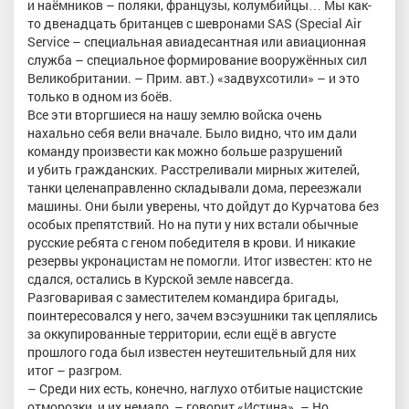
и наёмников – поляки, французы, колумбийцы… Мы как-
то двенадцать британцев с шевронами SAS (Special Air
Service – специальная авиадесантная или авиационная
служба – специальное формирование вооружённых сил
Великобритании. – Прим. авт.) «задвухсотили» – и это
только в одном из боёв.
Все эти вторгшиеся на нашу землю войска очень
нахально себя вели вначале. Было видно, что им дали
команду произвести как можно больше разрушений
и убить гражданских. Расстреливали мирных жителей,
танки целенаправленно складывали дома, переезжали
машины. Они были уверены, что дойдут до Курчатова без
особых препятствий. Но на пути у них встали обычные
русские ребята с геном победителя в крови. И никакие
резервы укронацистам не помогли. Итог известен: кто не
сдался, остались в Курской земле навсегда.
Разговаривая с заместителем командира бригады,
поинтересовался у него, зачем вэсэушники так цеплялись
за оккупированные территории, если ещё в августе
прошлого года был известен неутешительный для них
итог – разгром.
– Среди них есть, конечно, наглухо отбитые нацистские
отморозки, и их немало, – говорит «Истина». – Но