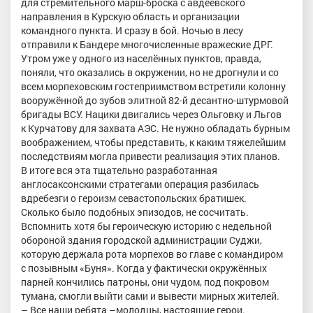
для стремительного марш-броска с авдеевского
направления в Курскую область и организации
командного пункта. И сразу в бой. Ночью в лесу
отправили к Бандере многочисленные вражеские ДРГ.
Утром уже у одного из населённых пунктов, правда,
поняли, что оказались в окружении, но не дрогнули и со
всем морпеховским гостеприимством встретили колонну
вооружённой до зубов элитной 82-й десантно-штурмовой
бригады ВСУ. Нацики двигались через Ольговку и Льгов
к Курчатову для захвата АЭС. Не нужно обладать бурным
воображением, чтобы представить, к каким тяжелейшим
последствиям могла привести реализация этих планов.
В итоге вся эта тщательно разработанная
англосаксонскими стратегами операция разбилась
вдребезги о героизм севастопольских братишек.
Сколько было подобных эпизодов, не сосчитать.
Вспомнить хотя бы героическую историю с недельной
обороной здания городской администрации Суджи,
которую держала рота морпехов во главе с командиром
с позывным «Буня». Когда у фактически окружённых
парней кончились патроны, они чудом, под покровом
тумана, смогли выйти сами и вывести мирных жителей.
– Все наши ребята –молодцы, настоящие герои.