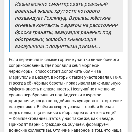
Ивана можно смонтировать реальный
военный экшен, крутости которого
позавидует Голливуд. Взрывы, жёсткие
огневые контакты с врагом на расстоянии
броска гранаты, эвакуация раненых под
обстрелами, жалобно хныкающие
вэсэушники с поднятыми руками…
Если перечислять самые горячие участки линии боевого
соприкосновения, где проявили себя морпехи-
черноморцы, список стоит дополнить боями за
Мариуполь и Бахмут, в которых также участвовала 810-я.
И всегда её «чёрные береты» показывали максимальную
эффективность и слаженность. Неслучайно именно их
срочно перебросили из-под Авдеевки в курское
приграничье, когда понадобилось купировать вторжение
вэсэушников. В чём их секрет успеха – особая боевая
подготовка, тщательный отбор людей или что-то ещё?
– Комплектование штатов у нас такое же, как и везде.
Приходят парни с гражданки, обучаем, формируем
воинские коллективы. Отличие, наверное, в том, что наша