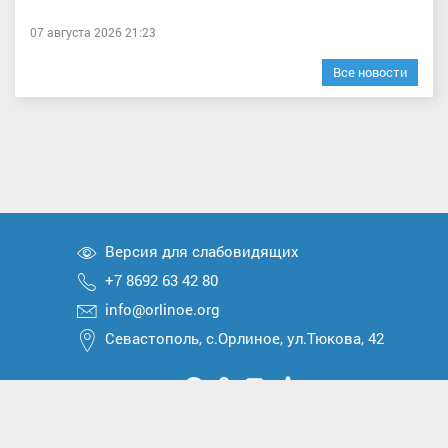
07 августа 2026 21:23
Все новости
Версия для слабовидящих
+7 8692 63 42 80
info@orlinoe.org
Севастополь, с.Орлиное, ул.Тюкова, 42
Мы
Мы
Мы
Мы
Мы
вконтакте
в
в
в
в
2026 © Все права защищены
Telegram
одноклассниках
Max
Дзен