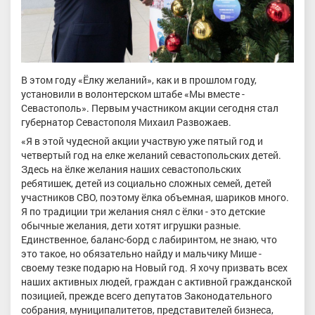
В этом году «Ёлку желаний», как и в прошлом году,
установили в волонтерском штабе «Мы вместе -
Севастополь». Первым участником акции сегодня стал
губернатор Севастополя Михаил Развожаев.
«Я в этой чудесной акции участвую уже пятый год и
четвертый год на елке желаний севастопольских детей.
Здесь на ёлке желания наших севастопольских
ребятишек, детей из социально сложных семей, детей
участников СВО, поэтому ёлка объемная, шариков много.
Я по традиции три желания снял с ёлки - это детские
обычные желания, дети хотят игрушки разные.
Единственное, баланс-борд с лабиринтом, не знаю, что
это такое, но обязательно найду и мальчику Мише -
своему тезке подарю на Новый год. Я хочу призвать всех
наших активных людей, граждан с активной гражданской
позицией, прежде всего депутатов Законодательного
собрания, муниципалитетов, представителей бизнеса,