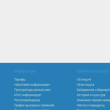
Информация
Орлиновский округ
Тарифы
Об округе
Налоговая информирует
Сёла округа
Прокуратура разъясняет
Байдарская и Варнаут
МЧС информирует
История и культура
Роспотребнадзор
Именами героев назв
График выездных приемов
Места и маршруты