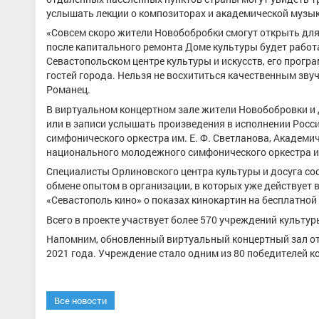
услышать лекции о композиторах и академической музыке
«Совсем скоро жители Новобобробки смогут открыть для
после капитального ремонта Доме культуры будет работа
Севастопольском центре культуры и искусств, его прог
гостей города. Нельзя не восхититься качественным зву
Романец.
В виртуальном концертном зале жители Новобобровки и 
или в записи услышать произведения в исполнении Росс
симфонического оркестра им. Е. Ф. Светланова, Академ
национального молодежного симфонического оркестра и 
Специалисты Орлиновского центра культуры и досуга со
обмене опытом в организации, в которых уже действует 
«Севастополь кино» о показах кинокартин на бесплатной
Всего в проекте участвует более 570 учреждений культуры
Напомним, обновленный виртуальный концертный зал отк
2021 года. Учреждение стало одним из 80 победителей к
Все новости