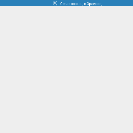
Севастополь, с.Орлиное,
ул.Тюкова, 42
круга
ные проекты
иссии
комиссии
асущным проблемам и
м вопросам