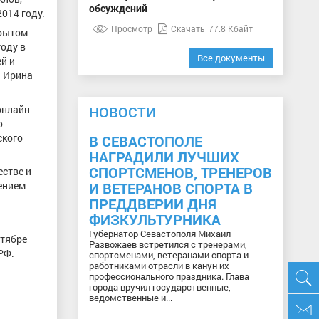
обсуждений
014 году.
Просмотр
Скачать
77.8 Кбайт
крытом
году в
Все документы
й и
ы Ирина
онлайн
НОВОСТИ
о
ского
В СЕВАСТОПОЛЕ
НАГРАДИЛИ ЛУЧШИХ
СПОРТСМЕНОВ, ТРЕНЕРОВ
естве и
ением
И ВЕТЕРАНОВ СПОРТА В
ПРЕДДВЕРИИ ДНЯ
ФИЗКУЛЬТУРНИКА
Губернатор Севастополя Михаил
нтябре
Развожаев встретился с тренерами,
РФ.
спортсменами, ветеранами спорта и
работниками отрасли в канун их
профессионального праздника. Глава
города вручил государственные,
ведомственные и...