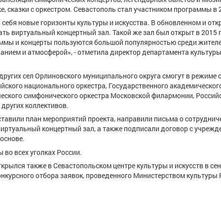
, сказки с оркестром. Севастополь стал участником программы в 2
 себя новые горизонты культуры и искусства. В обновленном и от
ть виртуальный концертный зал. Такой же зал был открыт в 2015 
раммы и концерты пользуются большой популярностью среди жителе
чанием и атмосферой», - отметила директор департамента культур
других сел Орлиновского муниципального округа смогут в режиме 
ийского национального оркестра, Государственного академическог
ического симфонического оркестра Московской филармонии, Россий
других коллективов.
ставили план мероприятий проекта, направили письма о сотруднич
виртуальный концертный зал, а также подписали договор с учрежд
 основе.
 во всех уголках России.
рылся также в Севастопольском центре культуры и искусств в се
онкурсного отбора заявок, проведенного Министерством культуры 