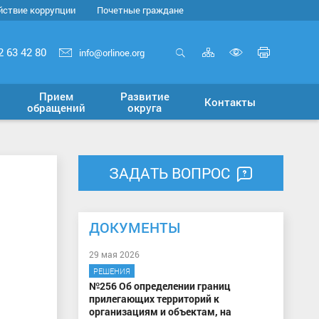
йствие коррупции
Почетные граждане
Карта
Печать
2 63 42 80
info@orlinoe.org
сайта
страни
Открыть
Включит
поиск
версию
Прием
Развитие
Контакты
для
обращений
округа
слабовид
ЗАДАТЬ ВОПРОС
ДОКУМЕНТЫ
29 мая 2026
РЕШЕНИЯ
№256 Об определении границ
прилегающих территорий к
организациям и объектам, на