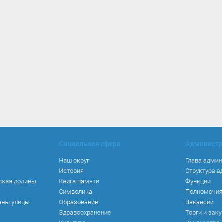
Социальная сфера
Админист
Наш округ
Глава адми
История
Структура 
ская долины
Книга памяти
Функции
Символика
Полномочи
аны улицы
Образование
Вакансии
Здравоохранение
Торги и зак