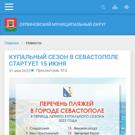
Карта
Мобильное
сайта
Открыть
В
меню
поиск
в
ОРЛИНОВСКИЙ МУНИЦИПАЛЬНЫЙ ОКРУГ
д
с
Главная
Новости
КУПАЛЬНЫЙ СЕЗОН В СЕВАСТОПОЛЕ
СТАРТУЕТ 15 ИЮНЯ
Просмотров: 513
31 мая 2022