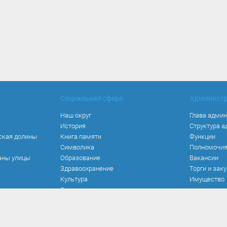
Социальная сфера
Админист
Наш округ
Глава адми
История
Структура 
ская долины
Книга памяти
Функции
Символика
Полномочи
аны улицы
Образование
Вакансии
Здравоохранение
Торги и зак
Культура
Имущество
Спорт
Места и маршруты
Волонтерство
Инвестиционная привлекательность