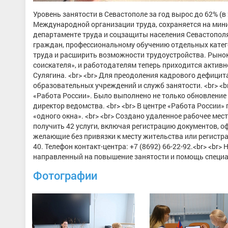
Уровень занятости в Севастополе за год вырос до 62% (в
Международной организации труда, сохраняется на мини
департаменте труда и соцзащиты населения Севастополя
граждан, профессиональному обучению отдельных катего
труда и расширить возможности трудоустройства. Рынок
соискателя», и работодателям теперь приходится активн
Сулягина. <br> <br> Для преодоления кадрового дефици
образовательных учреждений и служб занятости. <br> <b
«Работа России». Было выполнено не только обновление 
директор ведомства. <br> <br> В центре «Работа России
«одного окна». <br> <br> Создано удаленное рабочее ме
получить 42 услуги, включая регистрацию документов, о
желающие без привязки к месту жительства или регистра
40. Телефон контакт-центра: +7 (8692) 66-22-92.<br> <br
направленный на повышение занятости и помощь специа
Фотографии