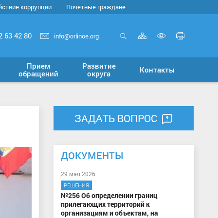
йствие коррупции
Почетные граждане
Карта
Печать
2 63 42 80
info@orlinoe.org
сайта
страни
Открыть
Включит
поиск
версию
Прием
Развитие
Контакты
для
обращений
округа
слабовид
ЗАДАТЬ ВОПРОС
ДОКУМЕНТЫ
29 мая 2026
РЕШЕНИЯ
№256 Об определении границ
прилегающих территорий к
организациям и объектам, на