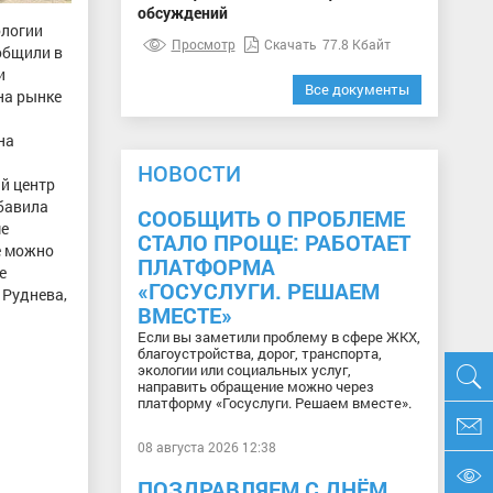
обсуждений
ологии
Просмотр
Скачать
77.8 Кбайт
общили в
и
Все документы
на рынке
на
НОВОСТИ
й центр
обавила
СООБЩИТЬ О ПРОБЛЕМЕ
ме
СТАЛО ПРОЩЕ: РАБОТАЕТ
е можно
ПЛАТФОРМА
е
«ГОСУСЛУГИ. РЕШАЕМ
 Руднева,
ВМЕСТЕ»
Если вы заметили проблему в сфере ЖКХ,
благоустройства, дорог, транспорта,
экологии или социальных услуг,
направить обращение можно через
платформу «Госуслуги. Решаем вместе».
08 августа 2026 12:38
ПОЗДРАВЛЯЕМ С ДНЁМ