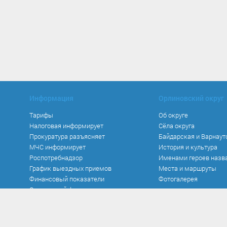
Информация
Орлиновский округ
Тарифы
Об округе
Налоговая информирует
Сёла округа
Прокуратура разъясняет
Байдарская и Варнаут
МЧС информирует
История и культура
Роспотребнадзор
Именами героев назв
График выездных приемов
Места и маршруты
Финансовый показатели
Фотогалерея
Социальный фонд