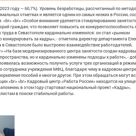
 2023 году — 60,7%). Уровень безработицы, рассчитанный по метод
мальных отметках и является одним из самых низких в России, со
. <br> <br> «Особое внимание уделяется стимулированию занятост
рий граждан, что позволяет повысить их конкурентоспособность 
 труда в Севастополе кардинально изменился: он стал «рынком
о конкурировать за кадры», - отметила директор департамента Еле
та в Севастополе было выстроено взаимодействие работодателей,
r> «На базе модернизированного центра занятости создан кадровы
пространства, но и кардинально изменены подходы к работе», - д
» появилась возможность получить услуги трех организаций в режи
сто сотрудника учреждения МФЦ, благодаря чему в кадровом центр
формление пособий и многое другое. При этом обращаться могут вс
ции.<br> <br> Кадровый центр «Работа России» находится на улице
> Напомним, в этом году стартовал национальный проект «Кадры»,
листам в поиске стабильной работы.