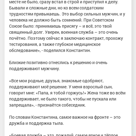
месте не было, сразу встал в строй и приступил к делу.
Бывали и сложные дни, но ко всем солдатским
трудностям привыкаешь. Это выбор сильных мужчин, и у
человека не должно быть сомнений. При Советском
Союзе было: принимаешь присягу – и всё, это твой
священный долг. Уверен, военная служба – это очень
почётно. Поэтому сейчас я заключаю контракт, прохожу
тестирования, а также глубокое медицинское
обследование», - поделился Константин.
Близкие позитивно отнеслись к решению и очень
поддерживают мужчину.
«Все мои родные, друзья, знакомые одобряют,
поддерживают моё решение. У меня взрослый сын,
говорит мне: «Папа, я тобой горжусь!» Жена тоже во всём
поддерживает, не было такого, чтобы не пускала или
запрещала», - признаётся собеседник.
По словам Константина, самое важное на фронте – это
дружба и поддержка тыла.
«Боевая дружба – это, пожалуй, самое яркое и тёплое