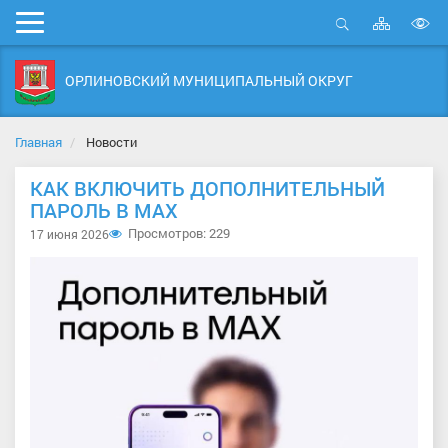
Карта
Мобильное
сайта
Открыть
В
меню
поиск
в
ОРЛИНОВСКИЙ МУНИЦИПАЛЬНЫЙ ОКРУГ
д
с
Главная
Новости
КАК ВКЛЮЧИТЬ ДОПОЛНИТЕЛЬНЫЙ
ПАРОЛЬ В MAX
Просмотров: 229
17 июня 2026