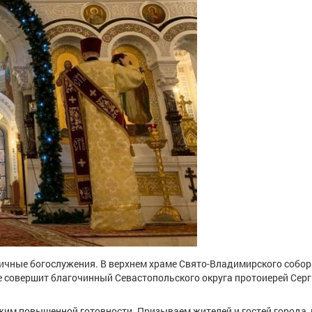
ичные богослужения. В верхнем храме Свято-Владимирского собор
Ее совершит благочинный Севастопольского округа протоиерей Сер
жим повышенной готовности. Призываем жителей и гостей города,