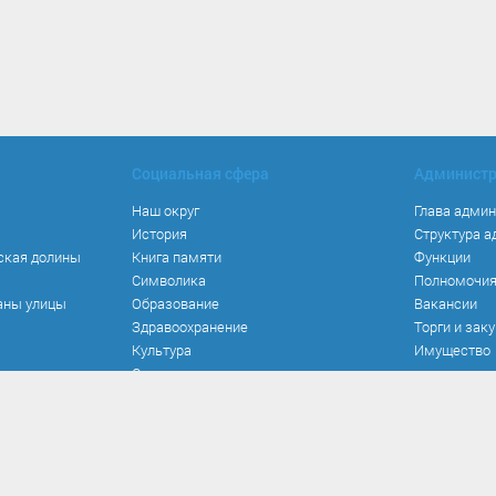
Социальная сфера
Админист
Наш округ
Глава адми
История
Структура 
ская долины
Книга памяти
Функции
Символика
Полномочи
аны улицы
Образование
Вакансии
Здравоохранение
Торги и зак
Культура
Имущество
Спорт
Места и маршруты
Волонтерство
Инвестиционная привлекательность
Кадастровая карта
Безопасность