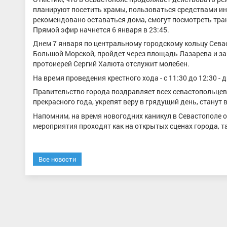
планируют посетить храмы, пользоваться средствами 
рекомендовано оставаться дома, смогут посмотреть тра
Прямой эфир начнется 6 января в 23:45.
Днем 7 января по центральному городскому кольцу Севас
Большой Морской, пройдет через площадь Лазарева и за
протоиерей Сергий Халюта отслужит молебен.
На время проведения крестного хода - с 11:30 до 12:30 -
Правительство города поздравляет всех севастопольцев
прекрасного года, укрепят веру в грядущий день, стану
Напомним, на время новогодних каникул в Севастополе
мероприятия проходят как на открытых сценах города, та
Все новости