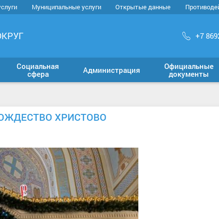
услуги
Муниципальные услуги
Открытые данные
Противоде
ОКРУГ
+7 869
Социальная
Официальные
Администрация
сфера
документы
РОЖДЕСТВО ХРИСТОВО