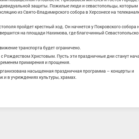
индивидуальной защиты. Пожилые люди и севастопольцы, которым
нсляцию из Свято-Владимирского собора в Херсонесе на телеканал
тополя пройдет крестный ход. Он начнется у Покровского собора 
вершится на площади Нахимова, где благочинный Севастопольско
 движение транспорта будет ограничено.
 с Рождеством Христовым. Пусть эти праздничные дни станут нач
т временем примирения и прощения.
 организована насыщенная праздничная программа – концерты и
к и в учреждениях культуры, храмах.