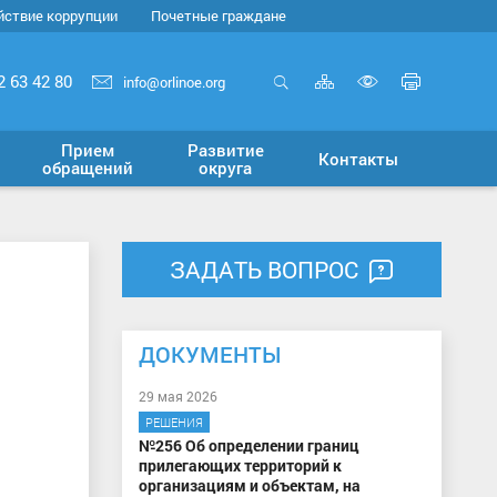
йствие коррупции
Почетные граждане
Карта
Печать
2 63 42 80
info@orlinoe.org
сайта
страни
Открыть
Включит
поиск
версию
Прием
Развитие
Контакты
для
обращений
округа
слабовид
ЗАДАТЬ ВОПРОС
ДОКУМЕНТЫ
29 мая 2026
РЕШЕНИЯ
№256 Об определении границ
прилегающих территорий к
организациям и объектам, на