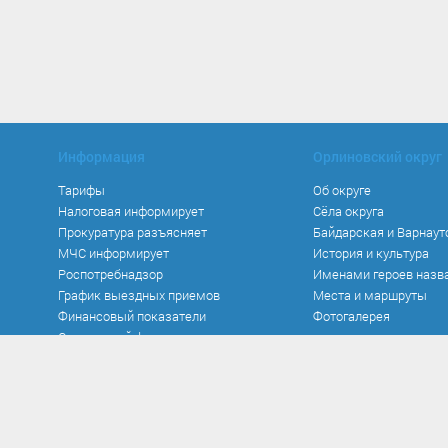
Информация
Орлиновский округ
Тарифы
Об округе
Налоговая информирует
Сёла округа
Прокуратура разъясняет
Байдарская и Варнаут
МЧС информирует
История и культура
Роспотребнадзор
Именами героев назв
График выездных приемов
Места и маршруты
Финансовый показатели
Фотогалерея
Социальный фонд