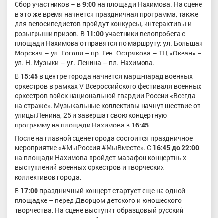
Сбор участников – в
9:00
на площади Нахимова. На сцене
в это же время начнется праздничная программа, также
для велосипедистов пройдут конкурсы, интерактивы и
розыгрыши призов. В
11:00
участники велопробега с
площади Нахимова отправятся по маршруту: ул. Большая
Морская – ул. Гоголя – пр. Ген. Острякова – ТЦ «Океан» –
ул. Н. Музыки – ул. Ленина – пл. Нахимова.
В
15:45
в центре города начнется марш-парад военных
оркестров в рамках V Всероссийского фестиваля военных
оркестров войск национальной гвардии России «Всегда
на страже». Музыкальные коллективы начнут шествие от
улицы Ленина, 25 и завершат свою концертную
программу на площади Нахимова в
16:45
.
После на главной сцене города состоится праздничное
мероприятие «#МыРоссия #МыВместе». С
16:45 до 22:00
на площади Нахимова пройдет марафон концертных
выступлений военных оркестров и творческих
коллективов города.
В
17:00
праздничный концерт стартует еще на одной
площадке – перед Дворцом детского и юношеского
творчества. На сцене выступит образцовый русский