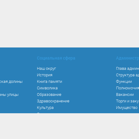
Социальная сфера
Админист
Наш округ
Глава адми
История
Структура 
ская долины
Книга памяти
Функции
Символика
Полномочи
аны улицы
Образование
Вакансии
Здравоохранение
Торги и зак
Культура
Имущество
Спорт
Места и маршруты
Волонтерство
Инвестиционная привлекательность