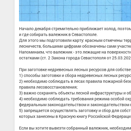
Начало декабря стремительно приближает холод, поэтому
и где собирать валежник в Севастополе.
Для этого мы подготовили карту: красным отмечены терр
лесничеств, большими цифрами обозначены сами участко
Напоминаем, что валежник - это лежащие на поверхност
остатками (ст. 2 Закона города Севастополя от 25.03.202
При заготовке недревесных лесных ресурсов для собст
1) способы заготовки и сбора недревесных лесных ресу
2) необходимо соблюдать в лесах правила пожарной безо
правила лесовосстановления;
3) важно сохранять объекты лесной инфраструктуры и об
4) необходимо соблюдать требования режима особой ох
федеральным законодательством и законодательством 
5) запрещается осуществлять заготовку и сбор для собс
которых занесены в Красную книгу Российской Федераци
Если вы хотите вывезти собранный валежник, необходим