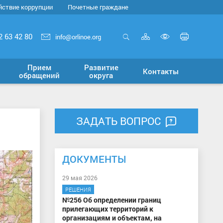
йствие коррупции
Почетные граждане
Карта
Печать
2 63 42 80
info@orlinoe.org
сайта
страни
Открыть
Включит
поиск
версию
Прием
Развитие
Контакты
для
обращений
округа
слабовид
ЗАДАТЬ ВОПРОС
ДОКУМЕНТЫ
29 мая 2026
РЕШЕНИЯ
№256 Об определении границ
прилегающих территорий к
организациям и объектам, на