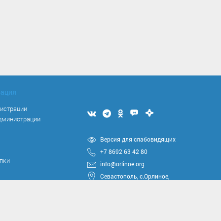
рация
нистрации
Мы
Мы
Мы
Мы
Мы
администрации
вконтакте
в
в
в
в
Telegram
одноклассниках
Max
Дзен
я
Версия для слабовидящих
+7 8692 63 42 80
упки
info@orlinoe.org
Севастополь, с.Орлиное,
ул.Тюкова, 42