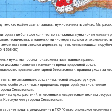
 тем, кто ещё не сделал запасы, нужно начинать сейчас. Мы расск
итории, где большое количество валежника, пунктирные линии - г
вые лесничества, а маленькими - номера выделов этих лесничеств
и земли остатков стволов деревьев, сучьев, не являющихся поруб
0 N 568-ЗС).
венных нужд мы просим придерживаться главных правил:
рсов должны исключать нанесение вреда природной среде;
пасности, правила санитарной безопасности, правила ухода за ле
ъекты, не связанные с созданием лесной инфраструктуры;
раны особо охраняемых природных территорий, установленные
города Севастополя;
твенных нужд растений, отнесенных к недревесным лесным ресурса
и, Красную книгу города Севастополя.
о заранее подать уведомление в ГКУ "Севастопольское лесничеств