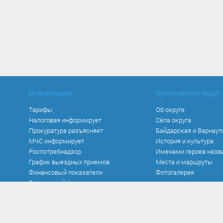
Информация
Орлиновский округ
Тарифы
Об округе
Налоговая информирует
Сёла округа
Прокуратура разъясняет
Байдарская и Варнаут
МЧС информирует
История и культура
Роспотребнадзор
Именами героев назв
График выездных приемов
Места и маршруты
Финансовый показатели
Фотогалерея
Социальный фонд