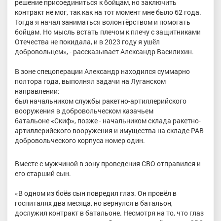
решение присоединиться к бойцам, но заключить
контракт не мог, так как на тот момент мне было 62 года.
Тогда я начал заниматься волонтёрством и помогать
бойцам. Но мысль встать плечом к плечу с защитниками
Отечества не покидала, и в 2023 году я ушёл
добровольцем», - рассказывает Александр Василихин.
В зоне спецоперации Александр находился суммарно
полтора года, выполнял задачи на Луганском
направлении:
был начальником службы ракетно-артиллерийского
вооружения в добровольческом казачьем
батальоне «Скиф», позже - начальником склада ракетно-
артиллерийского вооружения и имущества на складе РАВ
добровольческого корпуса номер один.
Вместе с мужчиной в зону проведения СВО отправился и
его старший сын.
«В одном из боёв сын повредил глаз. Он провёл в
госпиталях два месяца, но вернулся в батальон,
дослужил контракт в батальоне. Несмотря на то, что глаз