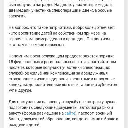
сын получили награды. На двоих у них четыре медали:
две медали участника спецоперации и две «За особые
заслуги».
На вопрос, что такое патриотизм, доброволец отвечает:
«Это воспитание детей на собственном примере, на
героическом примере дедов и прадедов. Патриотизм –
это то, что со мной навсегда».
Напомним, военнослужащим предоставляется порядка
15 федеральных и региональных льгот и гарантий, в том
числе те, которые получают участники спецоперации:
служебное жильё или компенсация за аренду жилья,
страхование жизни и здоровья, кредитные и налоговые
каникулы, дополнительные льготы и гарантии субъектов
РФ и другие.
Для поступления на военную службу по контракту нужно
подготовить следующие документы: автобиографию и
анкету (форма размещена на
сайте
), паспорт, военный
билет, документ об образовании, свидетельство о браке и
рождении детей.