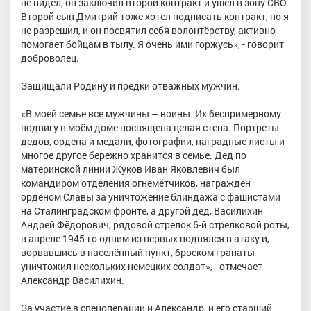
не видел, он заключил второй контракт и ушёл в зону СВО.
Второй сын Дмитрий тоже хотел подписать контракт, но я
не разрешил, и он посвятил себя волонтёрству, активно
помогает бойцам в тылу. Я очень ими горжусь», - говорит
доброволец.
Защищали Родину и предки отважных мужчин.
«В моей семье все мужчины – воины. Их беспримерному
подвигу в моём доме посвящена целая стена. Портреты
дедов, ордена и медали, фотографии, наградные листы и
многое другое бережно хранится в семье. Дед по
материнской линии Жуков Иван Яковлевич был
командиром отделения огнемётчиков, награждён
орденом Славы за уничтожение блиндажа с фашистами
на Сталинградском фронте, а другой дед, Василихин
Андрей Фёдорович, рядовой стрелок 6-й стрелковой роты,
в апреле 1945-го одним из первых поднялся в атаку и,
ворвавшись в населённый пункт, броском гранаты
уничтожил нескольких немецких солдат», - отмечает
Александр Василихин.
За участие в спецоперации и Александр, и его старший