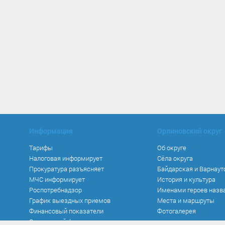
Информация
Орлиновский округ
Тарифы
Об округе
Налоговая информирует
Сёла округа
Прокуратура разъясняет
Байдарская и Варнаут
МЧС информирует
История и культура
Роспотребнадзор
Именами героев назв
График выездных приемов
Места и маршруты
Финансовый показатели
Фотогалерея
Социальный фонд