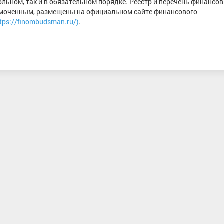
льном, так и в обязательном порядке. Реестр и перечень финансо
моченным, размещены на официальном сайте финансового
tps://finombudsman.ru/)
.