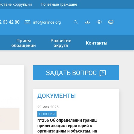
йствие коррупции
Почетные граждане
Карта
Печать
2 63 42 80
info@orlinoe.org
сайта
страни
Открыть
Включит
поиск
версию
Прием
Развитие
Контакты
для
обращений
округа
слабовид
ЗАДАТЬ ВОПРОС
ДОКУМЕНТЫ
29 мая 2026
РЕШЕНИЯ
№256 Об определении границ
прилегающих территорий к
организациям и объектам, на