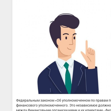
Федеральным законом «Об уполномоченном по правам по
финансового уполномоченного. Это независимое должнос
между финансовыми организациями и их клиентами - физ