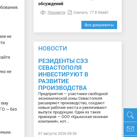
обсуждений
ебования.
Просмотр
Скачать
77.8 Кбайт
Все документы
ия не
сти
НОВОСТИ
сайте
РЕЗИДЕНТЫ СЭЗ
СЕВАСТОПОЛЯ
ено не
ИНВЕСТИРУЮТ В
РАЗВИТИЕ
ПРОИЗВОДСТВА
Предприятия — участники свободной
экономической зоны Севастополя
 ему
расширяют производство, создают
новые рабочие места и увеличивают
ГО — без
выпуск продукции. Один из таких
примеров — ООО «Крымская оконная
компания», кот...
нным.
07 августа 2026 09:36