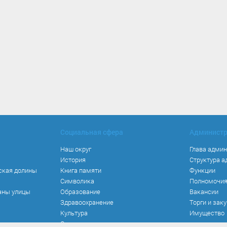
Социальная сфера
Админист
Наш округ
Глава адми
История
Структура 
ская долины
Книга памяти
Функции
Символика
Полномочи
аны улицы
Образование
Вакансии
Здравоохранение
Торги и зак
Культура
Имущество
Спорт