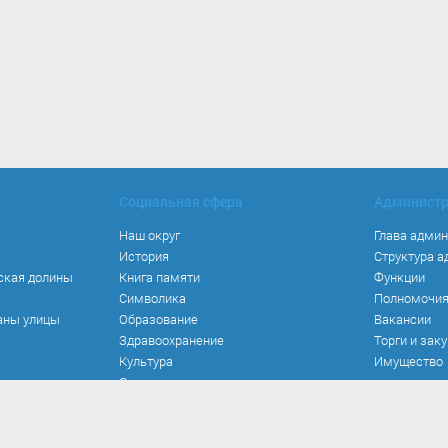
Социальная сфера
Админист
Наш округ
Глава адми
История
Структура 
ская долины
Книга памяти
Функции
Символика
Полномочи
аны улицы
Образование
Вакансии
Здравоохранение
Торги и зак
Культура
Имущество
Спорт
Места и маршруты
Волонтерство
Инвестиционная привлекательность