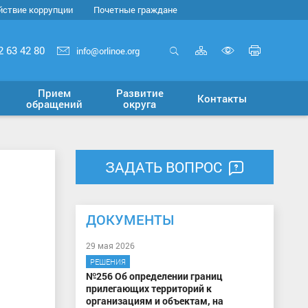
йствие коррупции
Почетные граждане
Карта
Печать
2 63 42 80
info@orlinoe.org
сайта
страни
Открыть
Включит
поиск
версию
Прием
Развитие
Контакты
для
обращений
округа
слабовид
ЗАДАТЬ ВОПРОС
ДОКУМЕНТЫ
29 мая 2026
РЕШЕНИЯ
№256 Об определении границ
прилегающих территорий к
организациям и объектам, на