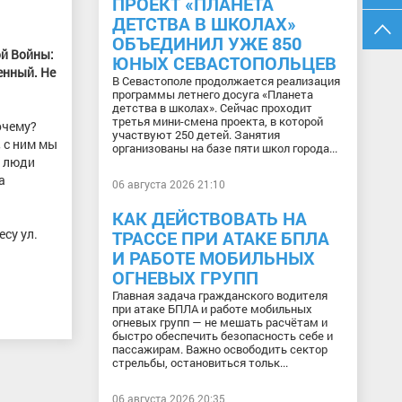
ПРОЕКТ «ПЛАНЕТА
ДЕТСТВА В ШКОЛАХ»
ОБЪЕДИНИЛ УЖЕ 850
ой Войны:
ЮНЫХ СЕВАСТОПОЛЬЦЕВ
енный. Не
В Севастополе продолжается реализация
программы летнего досуга «Планета
детства в школах». Сейчас проходит
третья мини-смена проекта, в которой
очему?
участвуют 250 детей. Занятия
, с ним мы
организованы на базе пяти школ города...
ы люди
а
06 августа 2026 21:10
КАК ДЕЙСТВОВАТЬ НА
су ул.
ТРАССЕ ПРИ АТАКЕ БПЛА
И РАБОТЕ МОБИЛЬНЫХ
ОГНЕВЫХ ГРУПП
Главная задача гражданского водителя
при атаке БПЛА и работе мобильных
огневых групп — не мешать расчётам и
быстро обеспечить безопасность себе и
пассажирам. Важно освободить сектор
стрельбы, остановиться тольк...
06 августа 2026 20:35