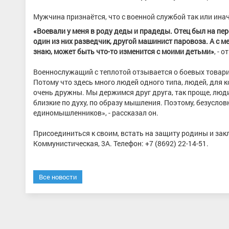
Мужчина признаётся, что с военной службой так или инач
«Воевали у меня в роду деды и прадеды. Отец был на п
один из них разведчик, другой машинист паровоза. А с м
знаю, может быть что-то изменится с моими детьми»
, - 
Военнослужащий с теплотой отзывается о боевых товар
Потому что здесь много людей одного типа, людей, для к
очень дружны. Мы держимся друг друга, так проще, люди
близкие по духу, по образу мышления. Поэтому, безусловн
единомышленников», - рассказал он.
Присоединиться к своим, встать на защиту родины и зак
Коммунистическая, 3А. Телефон: +7 (8692) 22-14-51.
Все новости