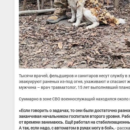
Тысячи врачей, фельдшеров и санитаров несут службу в 
эвакуируют раненых из-под огня, ухаживают и спасают ж
мужчина – врач травматолог, 15 лет выполнявший плано
Суммарно в зоне СВО военнослужащий находился около 
«Если говорить о задачах, то они были достаточно разн
заканчивая начальником госпиталя второго уровня. Работ
от времени занимаюсь. Ещё работал на стабилизационны
А так, если надо, с автоматом в руках могу в бой»,
- расск