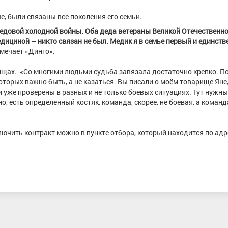
е, были связаны все поколения его семьи.
ередовой холодной войны. Оба деда ветераны Великой Отечественн
едициной – никто связан не был. Медик я в семье первый и единств
отмечает «Динго».
ищах. «Со многими людьми судьба завязала достаточно крепко. П
оторых важно быть, а не казаться. Вы писали о моём товарище Яне
 уже проверены в разных и не только боевых ситуациях. Тут нужн
о, есть определенный костяк, команда, скорее, не боевая, а команд
лючить контракт можно в пункте отбора, который находится по адре