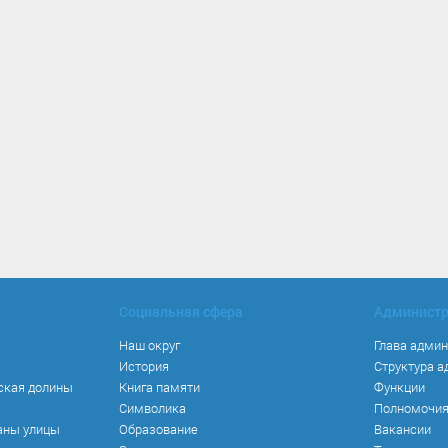
Социальная сфера
Админист
Наш округ
Глава адми
История
Структура 
ская долины
Книга памяти
Функции
Символика
Полномочи
аны улицы
Образование
Вакансии