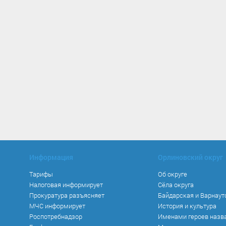
Информация
Орлиновский округ
Тарифы
Об округе
Налоговая информирует
Сёла округа
Прокуратура разъясняет
Байдарская и Варнаут
МЧС информирует
История и культура
Роспотребнадзор
Именами героев назв