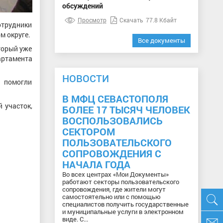
обсуждений
Просмотр
Скачать
77.8 Кбайт
отрудники
м округе.
Все документы
торый уже
ртамента
НОВОСТИ
ы помогли
В МФЦ СЕВАСТОПОЛЯ
 участок,
БОЛЕЕ 17 ТЫСЯЧ ЧЕЛОВЕК
ВОСПОЛЬЗОВАЛИСЬ
СЕКТОРОМ
ПОЛЬЗОВАТЕЛЬСКОГО
СОПРОВОЖДЕНИЯ С
НАЧАЛА ГОДА
Во всех центрах «Мои Документы»
работают секторы пользовательского
сопровождения, где жители могут
самостоятельно или с помощью
специалистов получить государственные
и муниципальные услуги в электронном
виде. С...