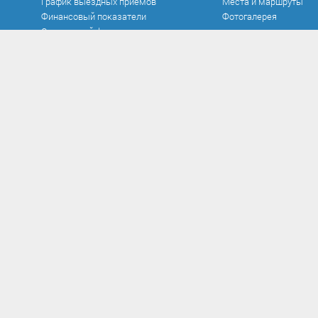
График выездных приемов
Места и маршруты
Финансовый показатели
Фотогалерея
Социальный фонд
Официальные документы
Противодействие к
Устав
Нормативно-правовые
в сфере противодейст
Документы
Антикоррупционная э
Исполнение бюджета
Методические матер
Контроль и аудит
Формы документов, с
Нормативно-правовые акты
противодействием кор
Постановления
заполнения
Проекты
Сообщить о факте кор
Распоряжения
Сведения о доходах
Решения
Комиссия по соблюд
Федеральные законы
требований к служеб
поведению и урегули