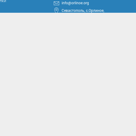
упки
info@orlinoe.org
Севастополь, с.Орлиное,
ул.Тюкова, 42
круга
ные проекты
иссии
комиссии
асущным проблемам и
м вопросам