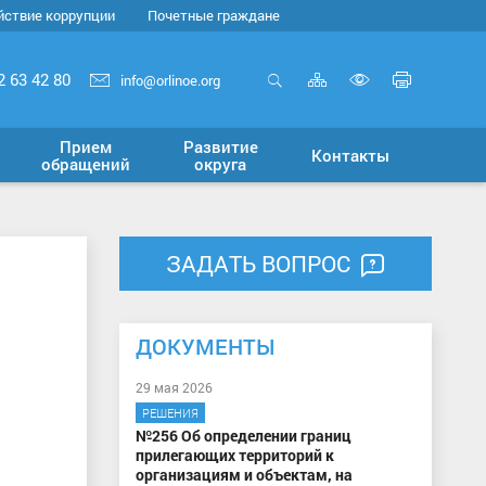
йствие коррупции
Почетные граждане
Карта
Печать
2 63 42 80
info@orlinoe.org
сайта
страни
Открыть
Включит
поиск
версию
Прием
Развитие
Контакты
для
обращений
округа
слабовид
ЗАДАТЬ ВОПРОС
ДОКУМЕНТЫ
29 мая 2026
РЕШЕНИЯ
№256 Об определении границ
прилегающих территорий к
организациям и объектам, на