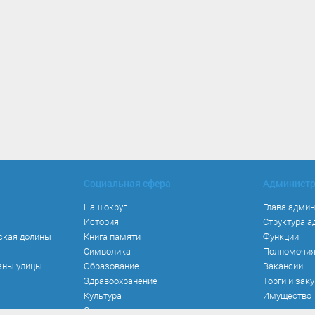
Социальная сфера
Админист
Наш округ
Глава адми
История
Структура 
ская долины
Книга памяти
Функции
Символика
Полномочи
аны улицы
Образование
Вакансии
Здравоохранение
Торги и зак
Культура
Имущество
Спорт