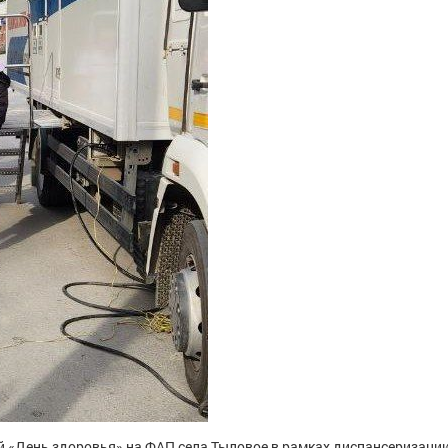
 «День здоровья» на ФАП села Тыловое в рамках диспансеризаци