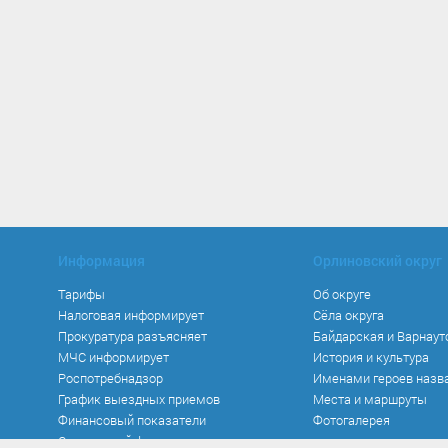
Информация
Орлиновский округ
Тарифы
Об округе
Налоговая информирует
Сёла округа
Прокуратура разъясняет
Байдарская и Варнаут
МЧС информирует
История и культура
Роспотребнадзор
Именами героев назв
График выездных приемов
Места и маршруты
Финансовый показатели
Фотогалерея
Социальный фонд