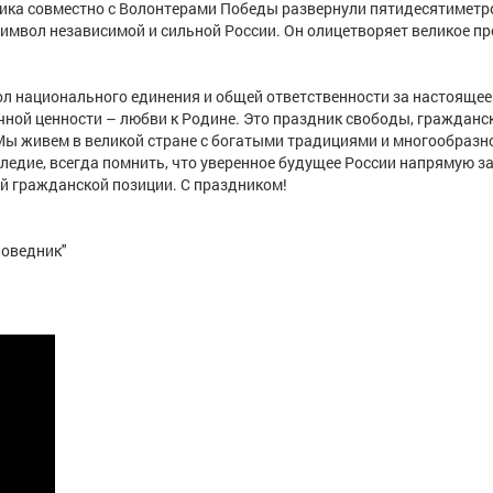
ника совместно с Волонтерами Победы развернули пятидесятимет
символ независимой и сильной России. Он олицетворяет великое п
л национального единения и общей ответственности за настоящее
ечной ценности – любви к Родине. Это праздник свободы, гражданс
 Мы живем в великой стране с богатыми традициями и многообразн
ледие, всегда помнить, что уверенное будущее России напрямую за
ой гражданской позиции. С праздником!
поведник"