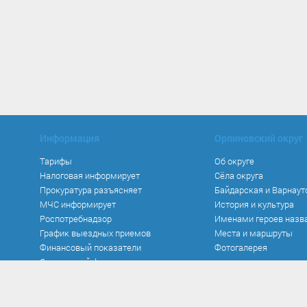
Информация
Орлиновский округ
Тарифы
Об округе
Налоговая информирует
Сёла округа
Прокуратура разъясняет
Байдарская и Варнаут
МЧС информирует
История и культура
Роспотребнадзор
Именами героев назв
График выездных приемов
Места и маршруты
Финансовый показатели
Фотогалерея
Социальный фонд