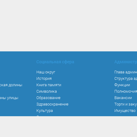
Социальная сфера
Админист
Наш округ
Глава адми
История
Структура 
ская долины
Книга памяти
Функции
Символика
Полномочи
аны улицы
Образование
Вакансии
Здравоохранение
Торги и зак
Культура
Имущество
Спорт
Места и маршруты
Волонтерство
Инвестиционная привлекательность