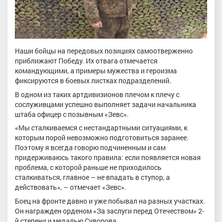
Наши бойцы на передовых позициях самоотверженно
приближают Победу. Их отвага отмечается
командующими, а примеры мужества и героизма
фиксируются в боевых листках подразделений.
В одном из таких артдивизионов плечом к плечу с
сослуживцами успешно выполняет задачи начальника
штаба офицер с позывным «Зевс».
«Мы сталкиваемся с нестандартными ситуациями, к
которым порой невозможно подготовиться заранее.
Поэтому я всегда говорю подчиненным и сам
придерживаюсь такого правила: если появляется новая
проблема, с которой раньше не приходилось
сталкиваться, главное – не впадать в ступор, а
действовать», – отмечает «Зевс».
Боец на фронте давно и уже побывал на разных участках.
Он награжден орденом «За заслуги перед Отечеством» 2-
й степени и медалью Суворова.