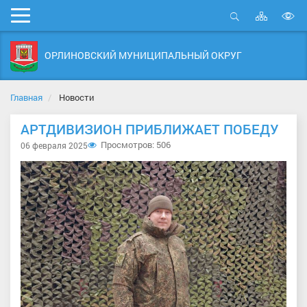
Карта
Мобильное
сайта
Открыть
В
меню
поиск
в
ОРЛИНОВСКИЙ МУНИЦИПАЛЬНЫЙ ОКРУГ
д
с
Главная
Новости
АРТДИВИЗИОН ПРИБЛИЖАЕТ ПОБЕДУ
Просмотров: 506
06 февраля 2025