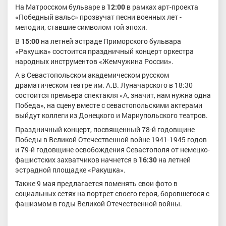
На Матросском бульваре в
12:00
в рамках арт-проекта
«Победный вальс» прозвучат песни военных лет -
мелодии, ставшие символом той эпохи.
В
15:00
на летней эстраде Приморского бульвара
«Ракушка» состоится праздничный концерт оркестра
народных инструментов «Жемчужина России».
А в Севастопольском академическом русском
драматическом театре им. А.В. Луначарского в
18:30
состоится премьера спектакля «А, значит, нам нужна одна
Победа», на сцену вместе с севастопольскими актерами
выйдут коллеги из Донецкого и Мариупольского театров.
Праздничный концерт, посвященный 78-й годовщине
Победы в Великой Отечественной войне 1941-1945 годов
и 79-й годовщине освобождения Севастополя от немецко-
фашистских захватчиков начнется в
16:30
на летней
эстрадной площадке «Ракушка».
Также 9 мая предлагается поменять свои фото в
социальных сетях на портрет своего героя, боровшегося с
фашизмом в годы Великой Отечественной войны.